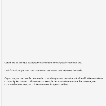
17/03/2026
VIDÉOS
Partager ce
Partager
Part
Cette boîte de dialogue est là pour vous orienter du mieux possible sur notre site.
Les informations que vous nous transmettez permettent de traiter votre demande.
Cependant, aucune donnée personnelle ou sensible pouvant permettre votre identification ne doit être
🎙️ Quel rapport les journalistes et producteurs de Radio
communiquée dans cet outil (comme par exemple des informations sur votre état de santé, vos
coordonnées bancaires, vos opinions ou convictions personnelles).
France entretiennent-ils avec la langue française ?
Antoine Beauchamp. Journaliste, producteur de « Sciences
chrono » sur France Culture nous parle de son rapport à la
langue.