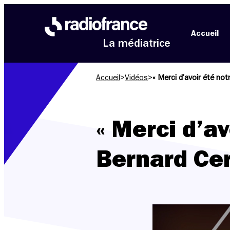
Aller au menu
Aller au contenu
Aller au pied de page
Accueil
La médiatrice
Accueil
>
Vidéos
>
« Merci d’avoir été notr
« Merci d’av
Bernard Cer