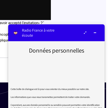
voir accepté l’invitation» ?”
Radio France à votre
rancophonie, Ancien Délégué
écoute
xplique le sens des mots.
Données personnelles
DOROTHÉE BARBA ET LES
AUDITEURS
Cette boîte de dialogue est là pour vous orienter du mieux possible sur notre site.
Les informations que vous nous transmettez permettent de traiter votre demande.
Cependant, aucune donnée personnelle ou sensible pouvant permettre votre identification