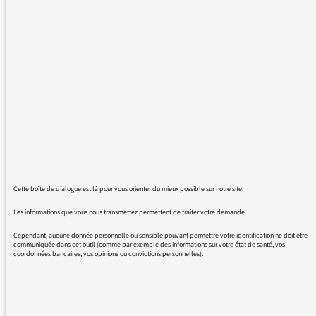
31/12/2019
VIDÉOS
Partager ce
Partager
Part
Cette boîte de dialogue est là pour vous orienter du mieux possible sur notre site.
Les informations que vous nous transmettez permettent de traiter votre demande.
Cependant, aucune donnée personnelle ou sensible pouvant permettre votre identification ne doit être
communiquée dans cet outil (comme par exemple des informations sur votre état de santé, vos
coordonnées bancaires, vos opinions ou convictions personnelles).
Quelles voix de radio ont compté pour vous ? Nous avons
posé la question à plusieurs journalistes, producteurs ou