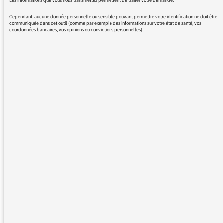
Les informations que vous nous transmettez permettent de traiter votre demande.
ACTUALITÉS
Cependant, aucune donnée personnelle ou sensible pouvant permettre votre identification ne doit être
communiquée dans cet outil (comme par exemple des informations sur votre état de santé, vos
coordonnées bancaires, vos opinions ou convictions personnelles).
27/03/2020
La lettre de Laurence Bloch
aux auditeurs
ACTUALITÉS
27/03/2020
Lettre de Sibyle Veil à toutes
les auditrices et tous
auditeurs de Radio France