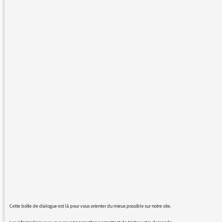
ACTUALITÉS
10/04/2020
Les nouveautés de France
Culture en ce début du mois
de mai
ACTUALITÉS
31/03/2020
Coronavirus : Merci aux
équipes pour le travail
Cette boîte de dialogue est là pour vous orienter du mieux possible sur notre site.
accompli (Semaine 2)