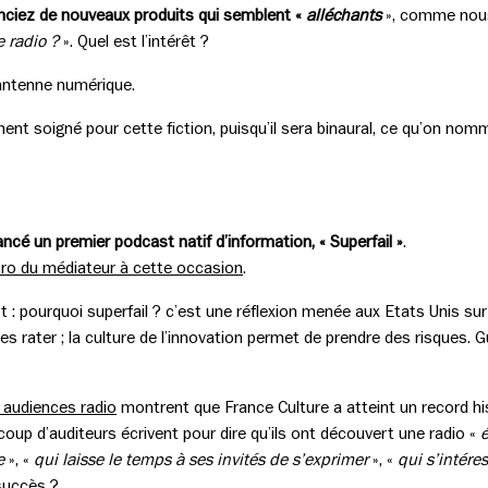
nciez de nouveaux produits qui semblent «
alléchants
», comme nous 
e radio ?
». Quel est l’intérêt ?
antenne numérique.
ment soigné pour cette fiction, puisqu’il sera binaural, ce qu’on nom
ncé un premier podcast natif d’information, « Superfail »
.
icro du médiateur à cette occasion
.
 pourquoi superfail ? c’est une réflexion menée aux Etats Unis sur
es rater ; la culture de l’innovation permet de prendre des risques. 
 audiences radio
montrent que France Culture a atteint un record hi
oup d’auditeurs écrivent pour dire qu’ils ont découvert une radio «
e
», «
qui laisse le temps à ses invités de s’exprimer
», «
qui s’intére
 succès ?