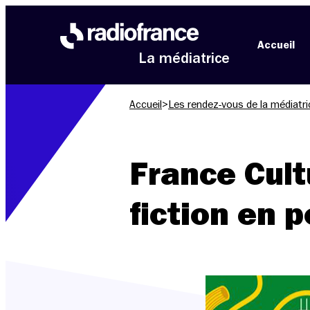
Aller au menu
Aller au contenu
Aller au pied de page
Accueil
La médiatrice
Accueil
>
Les rendez-vous de la médiatri
France Cult
fiction en 