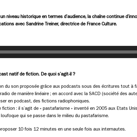
n niveau historique en termes d’audience, la chaîne continue d’inn
ations avec Sandrine Treiner, directrice de France Culture.
t natif de fiction. De quoi s’agit-il ?
ution du son proposée grâce aux podcasts sous des écritures tout à f
a radio de manière linéaire ; en accord avec la SACD (société des au
ser en podcast, des fictions radiophoniques.
 fiction : il s’agit de « pastafarisme » inventé en 2005 aux Etats Uni
r loufoque qui se passe dans le milieu du pastafarisme.
 proposer 10 fois 12 minutes en une seule fois aux internautes.