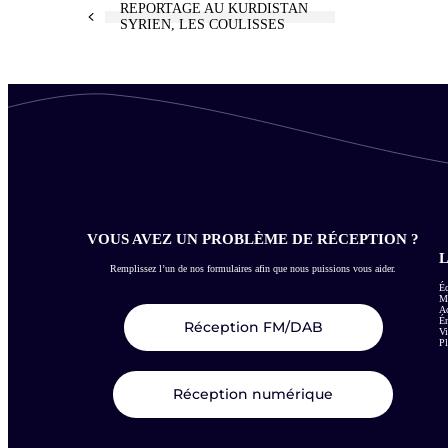
REPORTAGE AU KURDISTAN
SYRIEN, LES COULISSES
VOUS AVEZ UN PROBLÈME DE RÉCEPTION ?
L
Remplissez l’un de nos formulaires afin que nous puissions vous aider.
Éc
Me
Ac
É
Réception FM/DAB
Vi
Pl
Réception numérique