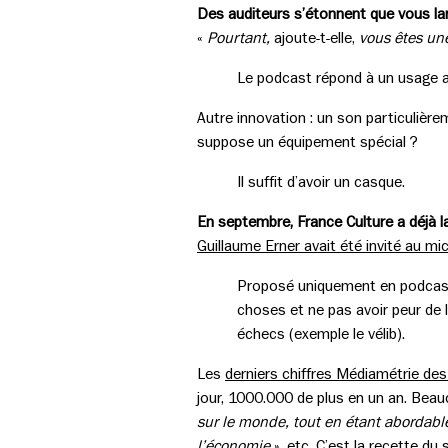
Des auditeurs s’étonnent que vous la
«
Pourtant,
ajoute-t-elle,
vous êtes un
Le podcast répond à un usage 
Autre innovation : un son particulière
suppose un équipement spécial ?
Il suffit d’avoir un casque.
En septembre, France Culture a déjà la
Guillaume Erner avait été invité au m
Proposé uniquement en podcast :
choses et ne pas avoir peur de l
échecs (exemple le vélib).
Les
derniers chiffres Médiamétrie des
jour, 1000.000 de plus en un an. Beauc
sur le monde, tout en étant abordabl
l’économie
», etc. C’est la recette du