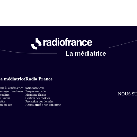
La médiatrice
a médiatrice
Radio France
rire à la médiatrice
radiofrance.com
ssages d’auditeurs
Fréquences radio
NOUS SU
tualités
Mentions légales
missions
Gestion des cookies
déos
Protection des données
an du site
Accessibilité : non-conforme