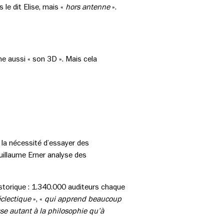
le dit Elise, mais «
hors antenne
».
me aussi « son 3D ». Mais cela
 la nécessité d’essayer des
Guillaume Erner analyse des
storique : 1.340.000 auditeurs chaque
éclectique
», «
qui apprend beaucoup
sse autant à la philosophie qu’à