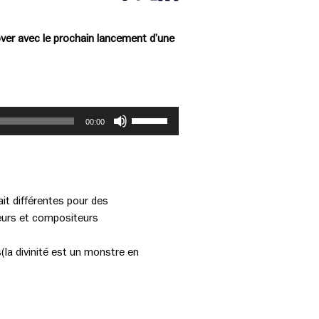
Partager cette page sur Facebook
Partager cette page sur Twitter
Partager cette page sur LinkedIn
over avec le prochain lancement d’une
Utilisez
00:00
les
flèches
haut/bas
pour
augmenter
ait différentes pour des
ou
teurs et compositeurs
diminuer
le
s(la divinité est un monstre en
volume.