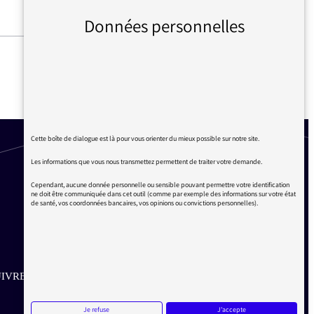
Données personnelles
FRANCE CULTURE LANCE SA
PREMIÈRE FICTION EN
PODCAST NATIF
Cette boîte de dialogue est là pour vous orienter du mieux possible sur notre site.
Les informations que vous nous transmettez permettent de traiter votre demande.
Cependant, aucune donnée personnelle ou sensible pouvant permettre votre identification
ne doit être communiquée dans cet outil (comme par exemple des informations sur votre état
de santé, vos coordonnées bancaires, vos opinions ou convictions personnelles).
IVRE SUR LES RÉSEAUX
Aller sur la page Twitter de la Médiatrice
Aller sur la page Facebook de la Médiatrice
Aller sur la page Instagram de la Médiatrice
Je refuse
J'accepte