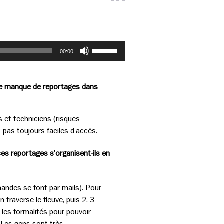
Partager cette page sur Facebook
Partager cette page sur Twitter
Partager cette page sur LinkedIn
Utilisez
00:00
les
flèches
haut/bas
nt le manque de reportages dans
pour
augmenter
ou
s et techniciens (risques
diminuer
 pas toujours faciles d’accès.
le
es reportages s’organisent-ils en
volume.
mandes se font par mails). Pour
n traverse le fleuve, puis 2, 3
 les formalités pour pouvoir