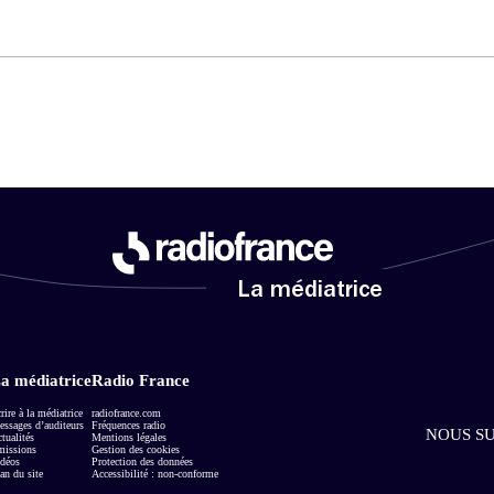
La médiatrice
a médiatrice
Radio France
rire à la médiatrice
radiofrance.com
ssages d’auditeurs
Fréquences radio
NOUS SU
tualités
Mentions légales
missions
Gestion des cookies
déos
Protection des données
an du site
Accessibilité : non-conforme