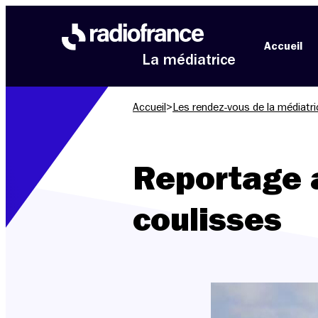
Aller au menu
Aller au contenu
Aller au pied de page
Accueil
La médiatrice
Accueil
>
Les rendez-vous de la médiatri
Reportage a
coulisses