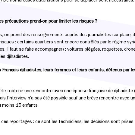
ste.) De nombreuses autorisations pour se déplacer sont nécessaires
les précautions prend-on pour limiter les risques ?
, on prend des renseignements auprès des journalistes sur place, d
 risques : certains quartiers sont encore contrôlés par le régime syrien
es, il faut se faire accompagner) : voitures piégées, roquettes, dro
des djihadistes.
 Français djihadistes, leurs femmes et leurs enfants, détenus par 
e : obtenir une rencontre avec une épouse française de djihadiste (la 
mais l’interview n’a pas été possible sauf une brève rencontre avec un
au moins 15 enfants
es reportages : ce sont les techniciens, les décisions sont prises e