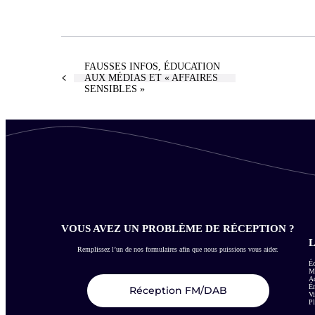
FAUSSES INFOS, ÉDUCATION
AUX MÉDIAS ET « AFFAIRES
SENSIBLES »
VOUS AVEZ UN PROBLÈME DE RÉCEPTION ?
L
Remplissez l’un de nos formulaires afin que nous puissions vous aider.
Éc
Me
Ac
É
Réception FM/DAB
Vi
Pl