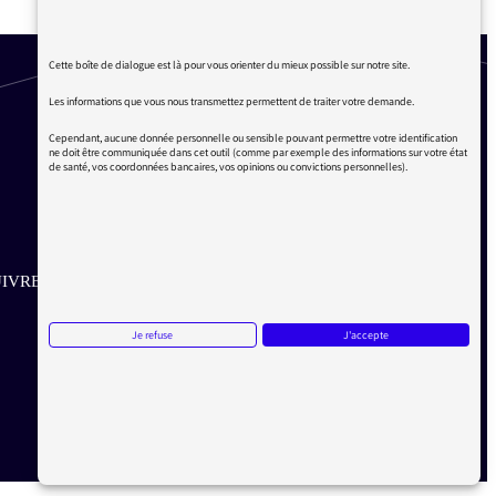
Cette boîte de dialogue est là pour vous orienter du mieux possible sur notre site.
Les informations que vous nous transmettez permettent de traiter votre demande.
Cependant, aucune donnée personnelle ou sensible pouvant permettre votre identification
ne doit être communiquée dans cet outil (comme par exemple des informations sur votre état
de santé, vos coordonnées bancaires, vos opinions ou convictions personnelles).
IVRE SUR LES RÉSEAUX
Aller sur la page Twitter de la Médiatrice
Aller sur la page Facebook de la Médiatrice
Aller sur la page Instagram de la Médiatrice
Je refuse
J'accepte