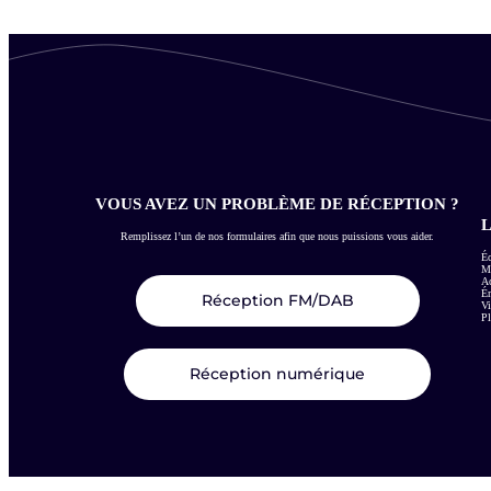
VOUS AVEZ UN PROBLÈME DE RÉCEPTION ?
L
Remplissez l’un de nos formulaires afin que nous puissions vous aider.
Éc
Me
Ac
É
Réception FM/DAB
Vi
Pl
Réception numérique