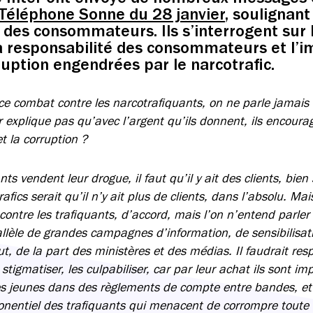
 Téléphone Sonne du 28 janvier
, soulignant
le des consommateurs. Ils s’interrogent sur
a responsabilité des consommateurs et l’i
rruption engendrées par le narcotrafic.
ce combat contre les narcotrafiquants, on ne parle jamai
 explique pas qu’avec l’argent qu’ils donnent, ils encourag
t la corruption ?
ts vendent leur drogue, il faut qu’il y ait des clients, bien 
afics serait qu’il n’y ait plus de clients, dans l’absolu. Mai
r contre les trafiquants, d’accord, mais l’on n’entend parler
allèle de grandes campagnes d’information, de sensibilisati
ut, de la part des ministères et des médias. Il faudrait resp
es stigmatiser, les culpabiliser, car par leur achat ils sont i
s jeunes dans des règlements de compte entre bandes, et
onentiel des trafiquants qui menacent de corrompre toute n