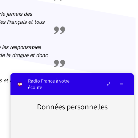
rle jamais des
s Français et tous
les responsables
 de la drogue et donc
et ils sont aussi
Radio France à votre
écoute
Données personnelles
GUILLAUME ERNER DANS
« LE COURS DE L’HISTOIRE »
SUR FRANCE CULTURE