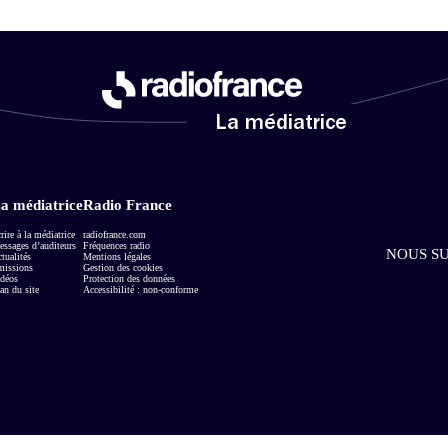
La médiatrice
a médiatrice
Radio France
rire à la médiatrice
radiofrance.com
ssages d’auditeurs
Fréquences radio
NOUS SU
tualités
Mentions légales
missions
Gestion des cookies
déos
Protection des données
an du site
Accessibilité : non-conforme