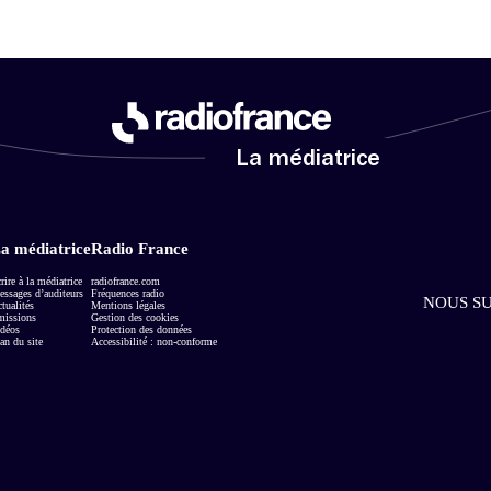
La médiatrice
a médiatrice
Radio France
rire à la médiatrice
radiofrance.com
ssages d’auditeurs
Fréquences radio
NOUS SU
tualités
Mentions légales
missions
Gestion des cookies
déos
Protection des données
an du site
Accessibilité : non-conforme