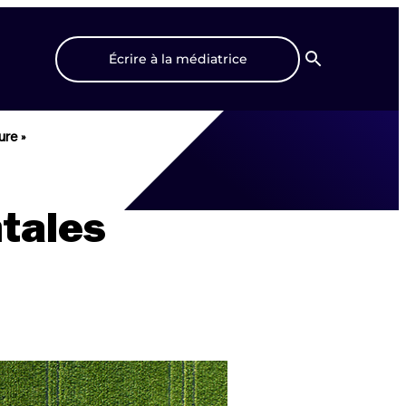
Écrire à la médiatrice
Recherche
ure »
tales