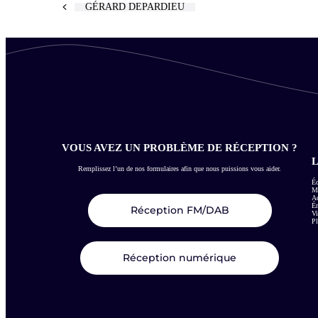
GÉRARD DEPARDIEU
VOUS AVEZ UN PROBLÈME DE RÉCEPTION ?
L
Remplissez l’un de nos formulaires afin que nous puissions vous aider.
Éc
Me
Ac
É
Réception FM/DAB
Vi
Pl
Réception numérique