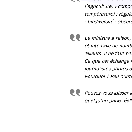
l’agriculture, y comp
température) ; régula
; biodiversité ; abso
Le ministre a raison, 
et intensive de nom
ailleurs. Il ne faut p
Ce que cet échange m
journalistes phares d
Pourquoi ? Peu d’inté
Pouvez-vous laisser l
quelqu’un parle réell