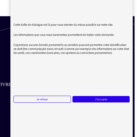
LE MONDIAL DE HANDBALL
Cette boîte de dialogue est là pour vous orienter du mieux possible sur notre site.
Les informations que vous nous transmettez permettent de traiter votre demande.
Cependant, aucune donnée personnelle ou sensible pouvant permettre votre identification
ne doit être communiquée dans cet outil (comme par exemple des informations sur votre état
de santé, vos coordonnées bancaires, vos opinions ou convictions personnelles).
IVRE SUR LES RÉSEAUX
Aller sur la page Twitter de la Médiatrice
Aller sur la page Facebook de la Médiatrice
Aller sur la page Instagram de la Médiatrice
Je refuse
J'accepte