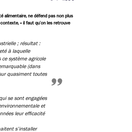
Partager cette page sur Facebook
Partager cette page sur Twitter
Partager cette page sur LinkedIn
eté alimentaire, ne défend pas non plus
ontexte, « il faut qu’on les retrouve
rielle ; résultat :
eté à laquelle
 ce système agricole
remarquable (dans
 sur quasiment toutes
 qui se sont engagées
oenvironnementale et
nées leur efficacité
itent s’installer