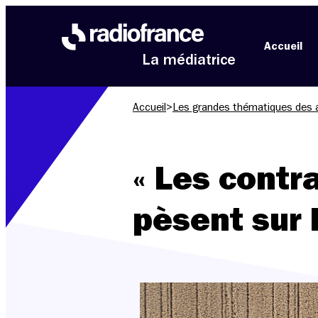
Aller au menu
Aller au contenu
Aller au pied de page
Accueil
La médiatrice
Accueil
>
Les grandes thématiques des 
« Les contr
pèsent sur l