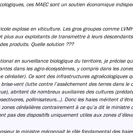
écologiques, ces MAEC sont un soutien économique indispe
gricole explose en viticulture. Les gros groupes comme LVMH
et plus aux exploitants de transmettre à leurs descendants
des produits. Quelle solution ???
ional en surveillance biologique du territoire, je précise qu
antes dans les agro-écosystèmes, y compris dans les zones
 céréalier). Ce sont des infrastructures agroécologiques qui
t brise-vent (lutte contre l’assèchement des terres dans le 
e), abritent de nombreux auxiliaires des cultures (prédat
sectivores, pollinisateurs…). Donc les haies méritent d’êtr
 zones céréalières contrairement à ce qu’a dit le ministre 
sont pas des dispositifs uniquement utiles aux zones d’élev
sieur le ministre méconnait le rôle fondamental des haies 