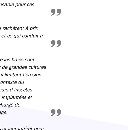
nsable pour ces
 rachètent à prix
 et ce qui conduit à
e les haies sont
 de grandes cultures
 limitent l’érosion
contexte du
eurs d’insectes
e implantées et
chargé de
age.
et leur intérêt pour