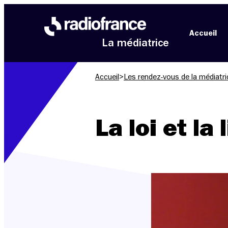
Aller au menu
Aller au contenu
Aller au pied de page
Accueil
La médiatrice
Accueil
>
Les rendez-vous de la médiatri
La loi et la