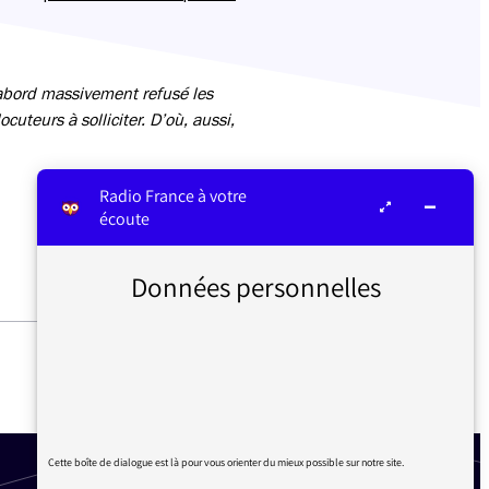
’abord massivement refusé les
cuteurs à solliciter. D’où, aussi,
Radio France à votre
écoute
Données personnelles
« LE PITCH EN LIVE » DE
BERNARD CERQUIGLINI
Cette boîte de dialogue est là pour vous orienter du mieux possible sur notre site.