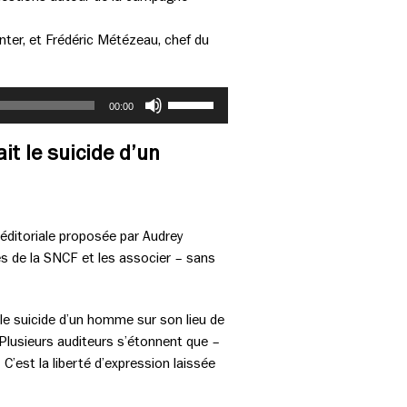
nter, et Frédéric Métézeau, chef du
Utilisez
00:00
les
flèches
it le suicide d’un
haut/bas
pour
augmenter
ou
 éditoriale proposée par Audrey
diminuer
es de la SNCF et les associer – sans
le
volume.
 le suicide d’un homme sur son lieu de
 Plusieurs auditeurs s’étonnent que –
 C’est la liberté d’expression laissée