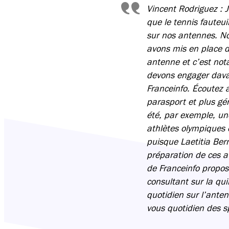
Vincent Rodriguez :
J
que le tennis fauteui
sur nos antennes. No
avons mis en place d
antenne et c’est not
devons engager davan
Franceinfo. Écoutez a
parasport et plus gé
été, par exemple, un
athlètes olympiques 
puisque Laetitia Bern
préparation de ces at
de Franceinfo propos
consultant sur la q
quotidien sur l’ante
vous quotidien des s