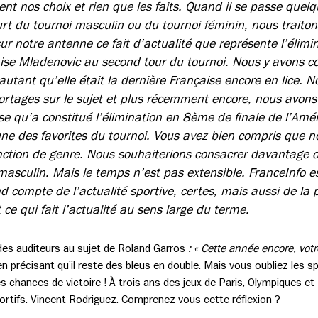
ctent nos choix et rien que les faits. Quand il se passe quel
urt du tournoi masculin ou du tournoi féminin, nous traiton
ur notre antenne ce fait d’actualité que représente l’élim
aise Mladenovic au second tour du tournoi. Nous y avons c
autant qu’elle était la dernière Française encore en lice. 
portages sur le sujet et plus récemment encore, nous avon
ise qu’a constitué l’élimination en 8ème de finale de l’Amé
l’une des favorites du tournoi. Vous avez bien compris que
tinction de genre. Nous souhaiterions consacrer davantage 
 masculin. Mais le temps n’est pas extensible. FranceInfo 
d compte de l’actualité sportive, certes, mais aussi de la p
 ce qui fait l’actualité au sens large du terme.
es auditeurs au sujet de Roland Garros
:
« Cette année encore, votr
n précisant qu’il reste des bleus en double. Mais vous oubliez les sp
 chances de victoire ! À trois ans des jeux de Paris, Olympiques et
ortifs. Vincent Rodriguez. Comprenez vous cette réflexion ?