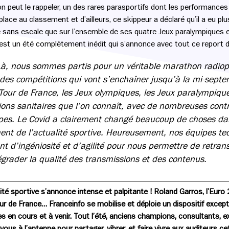
n peut le rappeler, un des rares parasportifs dont les performances 
ace au classement et d’ailleurs, ce skippeur a déclaré qu’il a eu plu
re sans escale que sur l’ensemble de ses quatre Jeux paralympiques
c’est un été complètement inédit qui s’annonce avec tout ce report 
Là, nous sommes partis pour un véritable marathon radiop
des compétitions qui vont s’enchaîner jusqu’à la mi-sept
e Tour de France, les Jeux olympiques, les Jeux paralympique
ions sanitaires que l’on connaît, avec de nombreuses contr
pes. Le Covid a clairement changé beaucoup de choses dan
ment de l’actualité sportive. Heureusement, nos équipes te
nt d’ingéniosité et d’agilité pour nous permettre de retran
grader la qualité des transmissions et des contenus.
lité sportive s’annonce intense et palpitante ! Roland Garros, l’Eur
r de France… Franceinfo se mobilise et déploie un dispositif except
 en cours et à venir. Tout l’été, anciens champions, consultants, ex
us à l’antenne pour partager, vibrer, et faire vivre aux auditeurs ce