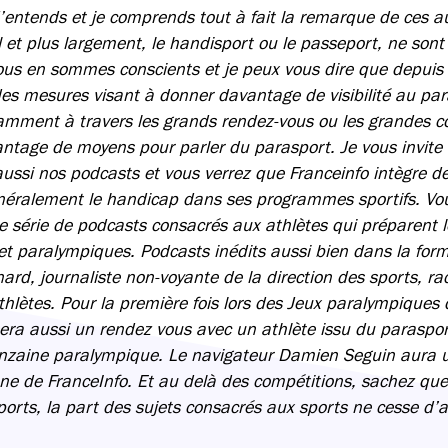
’entends et je comprends tout à fait la remarque de ces au
l et plus largement, le handisport ou le passeport, ne son
us en sommes conscients et je peux vous dire que depuis 
es mesures visant à donner davantage de visibilité au par
amment à travers les grands rendez-vous ou les grandes 
tage de moyens pour parler du parasport. Je vous invite 
ussi nos podcasts et vous verrez que Franceinfo intègre de
néralement le handicap dans ses programmes sportifs. Vou
e série de podcasts consacrés aux athlètes qui préparent 
et paralympiques. Podcasts inédits aussi bien dans la for
ard, journaliste non-voyante de la direction des sports, ra
hlètes. Pour la première fois lors des Jeux
paralympiques 
era aussi un rendez vous avec un athlète issu du paraspor
uinzaine paralympique. Le navigateur Damien Seguin aura 
nne de FranceInfo. Et au delà des compétitions, sachez qu
ports, la part des sujets consacrés aux sports ne cesse d’