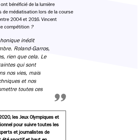
ont bénéficié de la lumière
s de médiatisation lors de la course
 entre 2004 et 2016. Vincent
de compétition
?
honique inédit
embre. Roland-Garros,
s, rien que cela. Le
aintes qui sont
s nos vies, mais
chniques et nos
smettre toutes ces
o 2020, les Jeux Olympiques et
ionnel pour suivre toutes les
perts et journalistes de
t été sportif et haut en