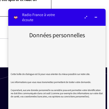
Radio France à votre
écoute
Données personnelles
LE VACCIN POUR LES JEUNES
DE MOINS DE 18 ANS
Cette boîte de dialogue est là pour vous orienter du mieux possible sur notre site.
Les informations que vous nous transmettez permettent de traiter votre demande.
Cependant, aucune donnée personnelle ou sensible pouvant permettre votre identification
ne doit être communiquée dans cet outil (comme par exemple des informations sur votre état
de santé, vos coordonnées bancaires, vos opinions ou convictions personnelles).