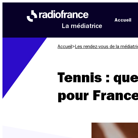
Aller au menu
Aller au contenu
Aller au pied de page
Accueil
La médiatrice
Accueil
>
Les rendez-vous de la médiatri
Tennis : que
pour France