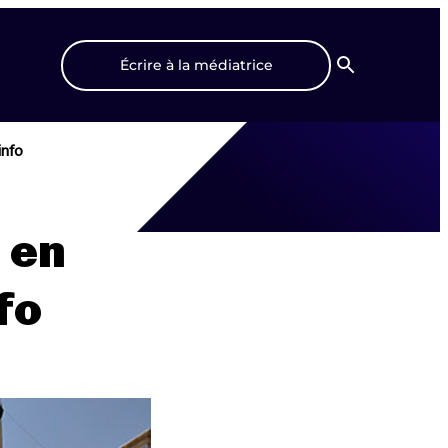
Écrire à la médiatrice
Recherche
info
 en
fo