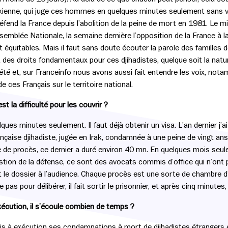
akienne, qui juge ces hommes en quelques minutes seulement sans vér
éfend la France depuis l’abolition de la peine de mort en 1981. Le mi
ssemblée Nationale, la semaine dernière l’opposition de la France à l
 équitables. Mais il faut sans doute écouter la parole des familles 
t des droits fondamentaux pour ces djihadistes, quelque soit la na
ciété et, sur Franceinfo nous avons aussi fait entendre les voix, n
e ces Français sur le territoire national.
 la difficulté pour les couvrir ?
ues minutes seulement. Il faut déjà obtenir un visa. L’an dernier j’ai
nçaise djihadiste, jugée en Irak, condamnée à une peine de vingt an
de procès, ce dernier a duré environ 40 mn. En quelques mois seu
estion de la défense, ce sont des avocats commis d’office qui n’ont pas
nt le dossier à l’audience. Chaque procès est une sorte de chambre d
e pas pour délibérer, il fait sortir le prisonnier, et après cinq minut
exécution, il s’écoule combien de temps ?
is à exécution ses condamnations à mort de djihadistes étrangers e