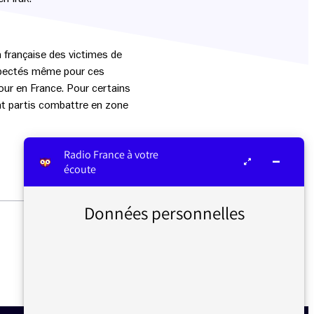
 française des victimes de
respectés même pour ces
jour en France. Pour certains
ont partis combattre en zone
Radio France à votre
écoute
Données personnelles
LES NOUVEAUTÉS DE LA
GRILLE D’ÉTÉ ET LES
CHANGEMENTS SUR LA
GRILLE DE RENTRÉE SUR
FRANCE CULTURE