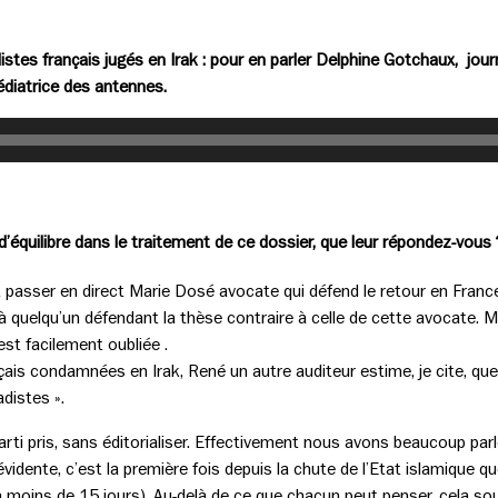
es français jugés en Irak : pour en parler Delphine Gotchaux, journ
diatrice des antennes.
équilibre dans le traitement de ce dossier, que leur répondez-vous 
it passer en direct Marie Dosé avocate qui défend le retour en France 
à quelqu’un défendant la thèse contraire à celle de cette avocate. M
st facilement oubliée .
çais condamnées en Irak, René un autre auditeur estime, je cite, que 
adistes ».
arti pris, sans éditorialiser. Effectivement nous avons beaucoup par
 évidente, c’est la première fois depuis la chute de l’Etat islamique 
moins de 15 jours). Au-delà de ce que chacun peut penser, cela s