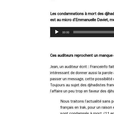
Les condamnations à mort des djihadist
est au micro d’Emmanuelle Daviet, mé
Lecteur
00:00
audio
Ces auditeurs reprochent un manque d’
Jean, un auditeur écrit : Franceinfo fa
intéressant de donner aussi la parole 
passer un message, cette possibilité e
Toujours au sujet des djihadistes fran
l’affaire un peu trop en faveur des djih
Nous traitons l’actualité sans p
français en Irak, pour un raison
sont condamnés à mort. (11 en 