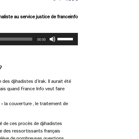
Partager cette page sur Facebook
Partager cette page sur Twitter
Partager cette page sur LinkedIn
aliste au service justice de franceinfo
Utilisez
00:00
les
flèches
haut/bas
pour
?
augmenter
ou
des djihadistes d’Irak. Il aurait été
diminuer
ais quand France Info veut faire
le
volume.
« la couverture , le traitement de
lé de ces procès de djihadistes
que des ressortissants français
oulève de nombreuses questions,