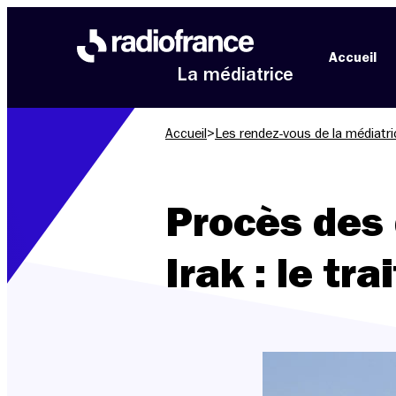
Aller au menu
Aller au contenu
Aller au pied de page
Accueil
La médiatrice
Accueil
>
Les rendez-vous de la médiatri
Procès des 
Irak : le tr