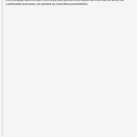
29/01/2026
coordonnées bancaires, vos opinions ou convictions personnelles).
« Wagons » vs « Voitures »
LES GRANDES
THÉMATIQUES DES
AUDITEURS
29/01/2026
La couverture éditoriale du
sport sur les antennes
LES GRANDES
THÉMATIQUES DES
AUDITEURS