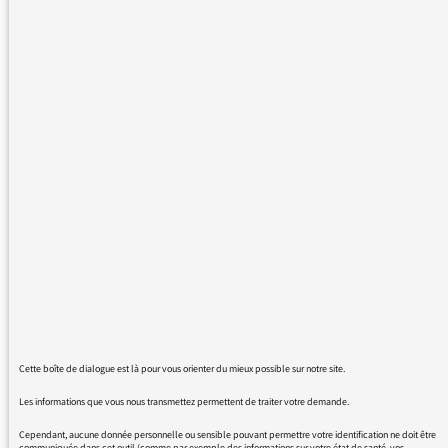
12/02/2026
Le documentaire de Melania
Trump
06/02/2026
La situation aux États-Unis :
messages divers
Cette boîte de dialogue est là pour vous orienter du mieux possible sur notre site.
LES GRANDES
THÉMATIQUES DES
Les informations que vous nous transmettez permettent de traiter votre demande.
AUDITEURS
Cependant, aucune donnée personnelle ou sensible pouvant permettre votre identification ne doit être
communiquée dans cet outil (comme par exemple des informations sur votre état de santé, vos