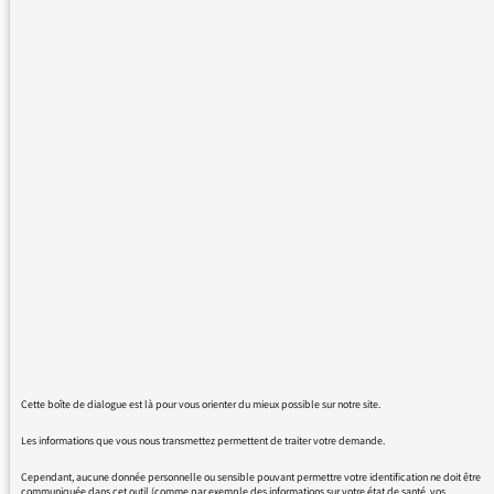
LES GRANDES
THÉMATIQUES DES
AUDITEURS
17/10/2024
La situation au Liban
LES GRANDES
THÉMATIQUES DES
AUDITEURS
27/09/2024
Cette boîte de dialogue est là pour vous orienter du mieux possible sur notre site.
Les informations que vous nous transmettez permettent de traiter votre demande.
Le nouveau gouvernement
Cependant, aucune donnée personnelle ou sensible pouvant permettre votre identification ne doit être
communiquée dans cet outil (comme par exemple des informations sur votre état de santé, vos