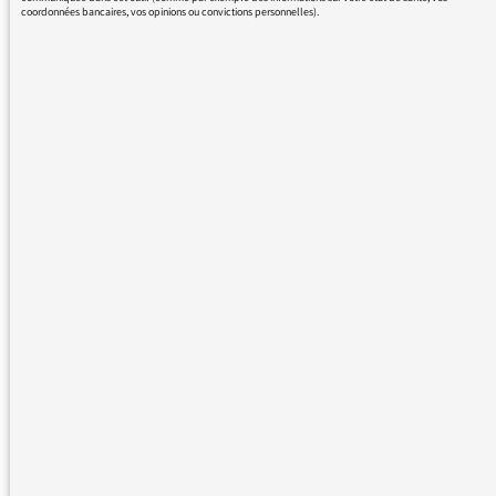
coordonnées bancaires, vos opinions ou convictions personnelles).
LES GRANDES
THÉMATIQUES DES
AUDITEURS
27/09/2024
Meurtre de Philippine :
l’interpellation du suspect
LES GRANDES
THÉMATIQUES DES
AUDITEURS
27/09/2024
Les viols en série subis par
Gisèle Pelicot