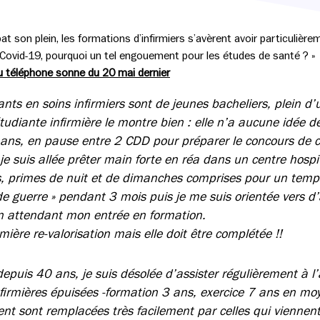
 son plein, les formations d’infirmiers s’avèrent avoir particulière
 Covid-19, pourquoi un tel engouement pour les études de santé ? »
 téléphone sonne du 20 mai dernier
nts en soins infirmiers sont de jeunes bacheliers, plein d’
udiante infirmière le montre bien : elle n’a aucune idée de
 ans, en pause entre 2 CDD pour préparer le concours de 
e suis allée prêter main forte en réa dans un centre hospit
 primes de nuit et de dimanches comprises pour un temps p
t de guerre » pendant 3 mois puis je me suis orientée vers d
 attendant mon entrée en formation.
ière re-valorisation mais elle doit être complétée !!
depuis 40 ans, je suis désolée d’assister régulièrement à 
nfirmières épuisées -formation 3 ans, exercice 7 ans en mo
nt sont remplacées très facilement par celles qui viennent 