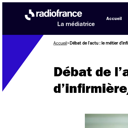
Aller au menu
Aller au contenu
Aller au pied de page
Accueil
La médiatrice
Accueil
>
Débat de l’actu : le métier d’inf
Débat de l’a
d’infirmière