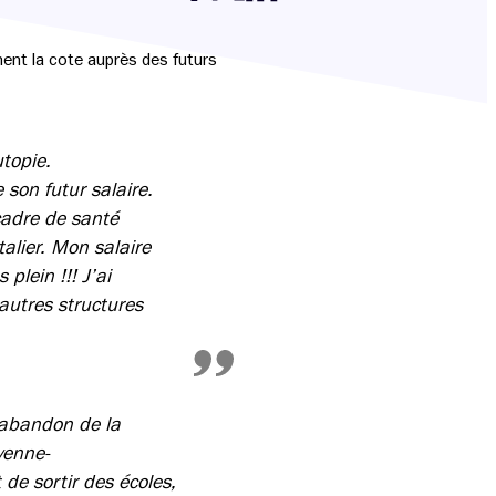
Partager cette page sur Facebook
Partager cette page sur Twitter
Partager cette page sur LinkedIn
ment la cote auprès des futurs
utopie.
 son futur salaire.
cadre de santé
alier. Mon salaire
lein !!! J’ai
’autres structures
l’abandon de la
yenne-
de sortir des écoles,