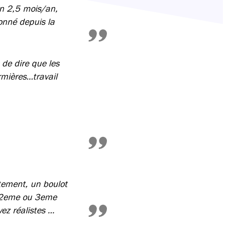
ron 2,5 mois/an,
onné depuis la
 de dire que les
rmières…travail
êtement, un boulot
n 2eme ou 3eme
yez réalistes …