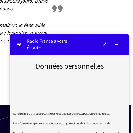
usieurs jours. Bravo
neuses.
mais vous êtes allés
 ; lorsqu’on n’arrive
onne émission, un
Radio France à votre
écoute
Données personnelles
« COMBATTANTS DU
HAMAS » VERSUS
« TERRORISTES »
Cette boîte de dialogue est là pour vous orienter du mieux possible sur notre site.
Les informations que vous nous transmettez permettent de traiter votre demande.