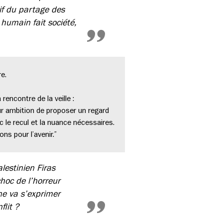
if du partage des
 humain fait société,
e.
encontre de la veille :
ur ambition de proposer un regard
 le recul et la nuance nécessaires.
ns pour l’avenir.”
lestinien Firas
hoc de l’horreur
nne va s’exprimer
flit ?