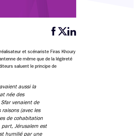
Partager cette page sur Facebook
Partager cette page sur Twitter
Partager cette page sur LinkedIn
e réalisateur et scénariste Firas Khoury
 l’antenne de même que de la légèreté
iteurs saluent le principe de
avaient aussi la
bat née des
 Sfar venaient de
 raisons (avec les
res de cohabitation
a part, Jérusalem est
t humilié par une