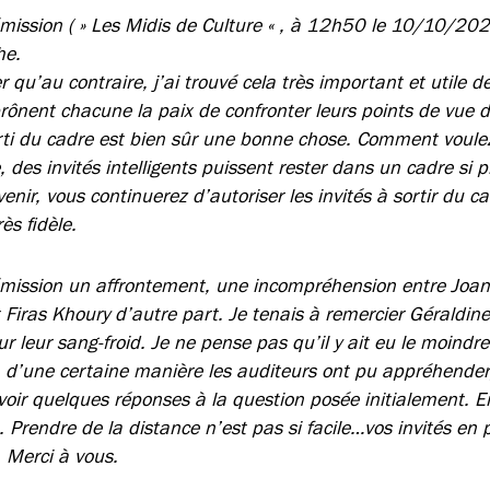
’émission ( » Les Midis de Culture « , à 12h50 le 10/10/202
he.
 qu’au contraire, j’ai trouvé cela très important et utile 
rônent chacune la paix de confronter leurs points de vue di
rti du cadre est bien sûr une bonne chose. Comment voule
e, des invités intelligents puissent rester dans un cadre si p
enir, vous continuerez d’autoriser les invités à sortir du ca
ès fidèle.
 émission un affrontement, une incompréhension entre Joann
t Firas Khoury d’autre part. Je tenais à remercier Géraldi
r leur sang-froid. Je ne pense pas qu’il y ait eu le moind
, d’une certaine manière les auditeurs ont pu appréhender, 
oir quelques réponses à la question posée initialement. En
 Prendre de la distance n’est pas si facile…vos invités en 
. Merci à vous.