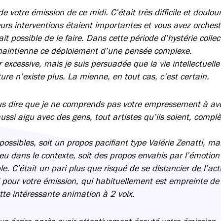
e votre émission de ce midi. C’était très difficile et doulo
urs interventions étaient importantes et vous avez orchest
it possible de le faire. Dans cette période d’hystérie collecti
maintienne ce déploiement d’une pensée complexe.
 excessive, mais je suis persuadée que la vie intellectuelle
ture n’existe plus. La mienne, en tout cas, c’est certain.
 dire que je ne comprends pas votre empressement à avoir
aussi aigu avec des gens, tout artistes qu’ils soient, compl
 possibles, soit un propos pacifiant type Valérie Zenatti, ma
eu dans le contexte, soit des propos envahis par l’émotion
e. C’était un pari plus que risqué de se distancier de l’act
i pour votre émission, qui habituellement est empreinte de 
te intéressante animation à 2 voix.