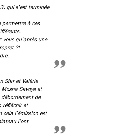
3) qui s’est terminée
de permettre à ces
fférents.
z-vous qu’après une
ropret ?!
dre.
 Sfar et Valérie
ne Mosna Savoye et
re débordement de
réfléchir et
 cela l’émission est
plateau l’ont