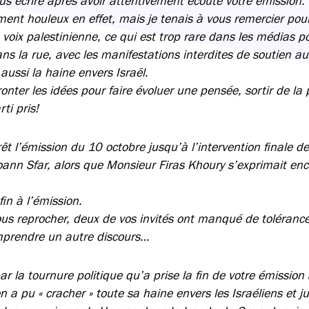
s écrire après avoir attentivement écouté votre émission.
ement houleux en effet, mais je tenais à vous remercier pou
 voix palestinienne, ce qui est trop rare dans les médias p
ns la rue, avec les manifestations interdites de soutien aux
aussi la haine envers Israël.
fronter les idées pour faire évoluer une pensée, sortir de l
ti pris!
rêt l’émission du 10 octobre jusqu’à l’intervention finale de 
oann Sfar, alors que Monsieur Firas Khoury s’exprimait en
in à l’émission.
ous reprocher, deux de vos invités ont manqué de tolérance
mprendre un autre discours…
ar la tournure politique qu’a prise la fin de votre émission
n a pu « cracher » toute sa haine envers les Israéliens et jus