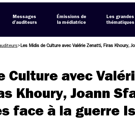
Messages
Émissions de
Les grandes
d’auditeurs
la médiatrice
thématiques
auditeurs
>
e Culture avec Valér
as Khoury, Joann Sfa
es face à la guerre Is