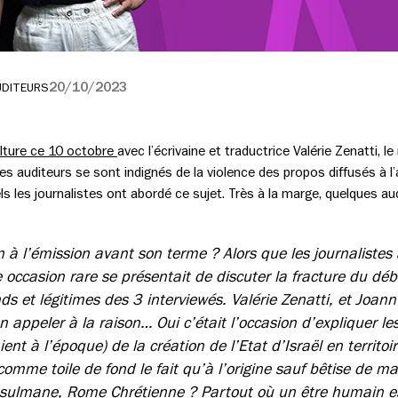
20/10/2023
UDITEURS
lture ce 10 octobre
avec l’écrivaine et traductrice Valérie Zenatti, l
 les auditeurs se sont indignés de la violence des propos diffusés à
 les journalistes ont abordé ce sujet. Très à la marge, quelques aud
n à l’émission avant son terme ? Alors que les journalistes 
 occasion rare se présentait de discuter la fracture du dé
s et légitimes des 3 interviewés. Valérie Zenatti, et Joann
n appeler à la raison… Oui c’était l’occasion d’expliquer les
ent à l’époque) de la création de l’Etat d’Israël en territoi
 comme toile de fond le fait qu’à l’origine sauf bêtise de m
sulmane, Rome Chrétienne ? Partout où un être humain es