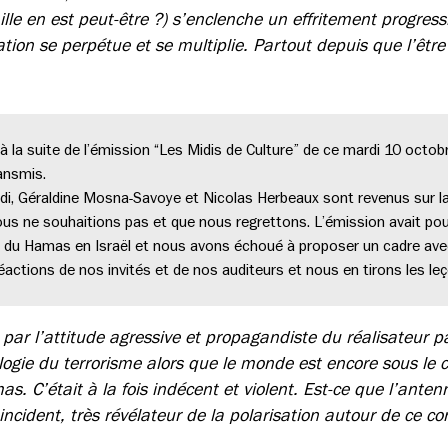
le en est peut-être ?) s’enclenche un effritement progress
iation se perpétue et se multiplie. Partout depuis que l’être
la suite de l’émission “Les Midis de Culture” de ce mardi 10 octobr
ansmis.
di, Géraldine Mosna-Savoye et Nicolas Herbeaux sont revenus sur la r
ous ne souhaitions pas et que nous regrettons. L’émission avait po
es du Hamas en Israël et nous avons échoué à proposer un cadre avec
ctions de nos invités et de nos auditeurs et nous en tirons les leço
 par l’attitude agressive et propagandiste du réalisateur pa
logie du terrorisme alors que le monde est encore sous le c
s. C’était à la fois indécent et violent. Est-ce que l’ante
ncident, très révélateur de la polarisation autour de ce con