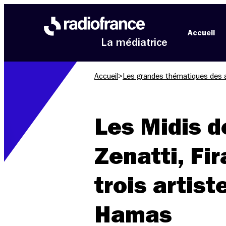
Aller au menu
Aller au contenu
Aller au pied de page
Accueil
La médiatrice
Accueil
>
Les grandes thématiques des 
Les Midis d
Zenatti, Fir
trois artist
Hamas