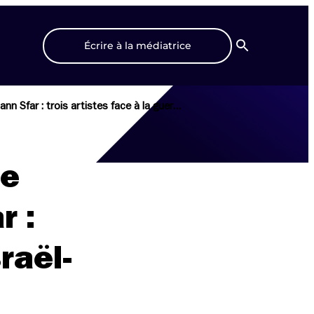
Écrire à la médiatrice
Recherche
Les Midis de Culture avec Valérie Zenatti, Firas Khoury, Joann Sfar : trois artistes face à la guerre Israël-Hamas
ie
r :
raël-