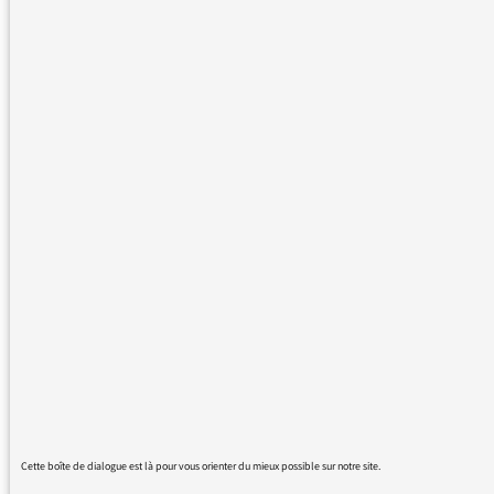
Débat de l’actu :
#GrenelleViolencesConjugale
s
LES GRANDES THÉMATIQUES
DES AUDITEURS
03/09/2019
Avis des auditeurs sur la
Grille d’été de France Inter
LES GRANDES
THÉMATIQUES DES
AUDITEURS
Cette boîte de dialogue est là pour vous orienter du mieux possible sur notre site.
30/08/2019