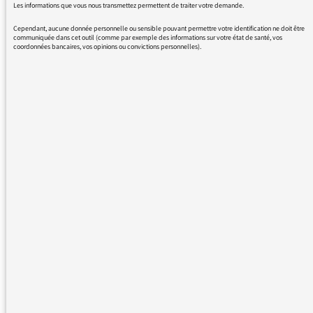
Les informations que vous nous transmettez permettent de traiter votre demande.
Cependant, aucune donnée personnelle ou sensible pouvant permettre votre identification ne doit être
communiquée dans cet outil (comme par exemple des informations sur votre état de santé, vos
coordonnées bancaires, vos opinions ou convictions personnelles).
Débat de l’actu : Hong Kong
LES GRANDES THÉMATIQUES
DES AUDITEURS
27/08/2019
Consommation et usages des
podcasts en France
LES GRANDES THÉMATIQUES
DES AUDITEURS
26/06/2019