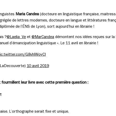
linguistes
Maria Candea
(docteure en linguistique française, maitress
grégée de lettres modernes, docteure en langue et littératures fra
 diplômée de l’ÉNS de Lyon), sort aujourd’hui en librairie !
is ?
@Laelia_Ve
et
@MarCandea
démontent nos idées reçues sur la la
nuel d’émancipation linguistique ». Le 11 avril en librairie !
ic.twitter.com/G8vhlWoyCI
_LaDecouverte)
10 avril 2019
fourmillent leur livre avec cette première question :
»
aise. L’orthographe serait fixe et unique.