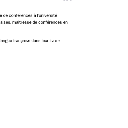
Partager cette page sur Facebook
Partager cette page sur Twitter
Partager cette page sur LinkedIn
e de conférences à l’université
nçaises, maitresse de conférences en
ngue française dans leur livre «