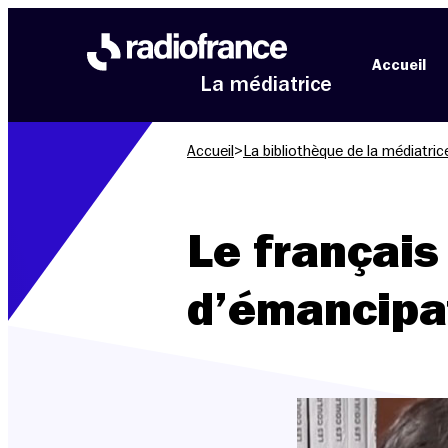
Aller au menu
Aller au contenu
Aller au pied de page
Accueil
La médiatrice
Accueil
>
La bibliothèque de la médiatric
Le français
d’émancipat