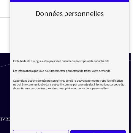
Données personnelles
BEAUMARCHAIS : UN
SOUVENIR DE LA LIBERTÉ
Cette boîte de dialogue est là pour vous orienter du mieux possible sur notre site.
Les informations que vous nous transmettez permettent de traiter votre demande.
Cependant, aucune donnée personnelle ou sensible pouvant permettre votre identification
ne doit être communiquée dans cet outil (comme par exemple des informations sur votre état
de santé, vos coordonnées bancaires, vos opinions ou convictions personnelles).
IVRE SUR LES RÉSEAUX
Aller sur la page Twitter de la Médiatrice
Aller sur la page Facebook de la Médiatrice
Aller sur la page Instagram de la Médiatrice