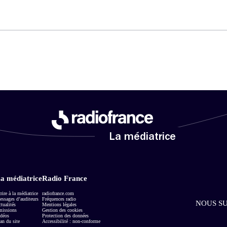
La médiatrice
a médiatrice
Radio France
rire à la médiatrice
radiofrance.com
ssages d’auditeurs
Fréquences radio
NOUS SU
tualités
Mentions légales
missions
Gestion des cookies
déos
Protection des données
an du site
Accessibilité : non-conforme