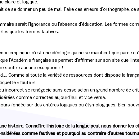
e claire et logique.
irait de se donner un peu de mal. Faire des erreurs d’orthographe, c
mmaire serait l’ignorance ou l’absence d’éducation. Les formes corre
elles que les formes fautives.
nce empirique, c’est une idéologie qui ne se maintient que parce qu
que l’Académie française se permet d’affirmer sur son site que l’inter
 ne souffre aucune exception » !
-d…
. Comme si toute la variété de ressources dont dispose le frança
tiquette « faute »!
ou incorrect se renégocie sans cesse selon un grand nombre de cri
idérées comme correctes aujourd’hui, et vice versa.
jours fondée sur des critères logiques ou étymologiques. Bien souven
 une histoire. Connaître l’histoire de la langue peut nous donner les
onsidérées comme fautives et pourquoi au contraire d’autres tournu