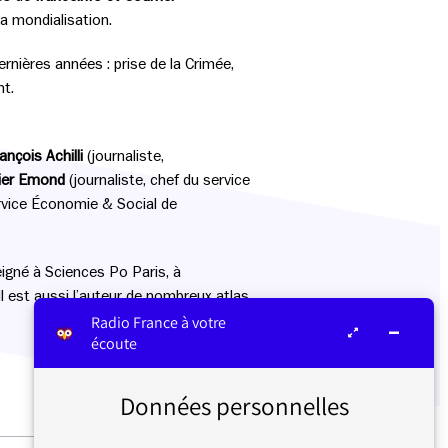
la mondialisation.
ernières années : prise de la Crimée,
nt.
ançois Achilli
(journaliste,
vier Emond
(journaliste, chef du service
ervice Économie & Social de
seigné à Sciences Po Paris, à
 Il est aussi l’auteur de nombreux atlas
Radio France à votre
écoute
Données personnelles