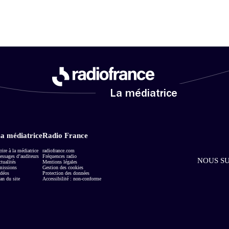
La médiatrice
a médiatrice
Radio France
rire à la médiatrice
radiofrance.com
ssages d’auditeurs
Fréquences radio
NOUS SU
tualités
Mentions légales
missions
Gestion des cookies
déos
Protection des données
an du site
Accessibilité : non-conforme