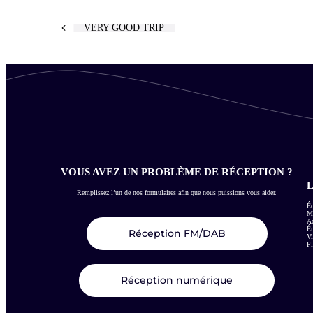
VERY GOOD TRIP
VOUS AVEZ UN PROBLÈME DE RÉCEPTION ?
L
Remplissez l’un de nos formulaires afin que nous puissions vous aider.
Éc
Me
Ac
É
Réception FM/DAB
Vi
Pl
Réception numérique