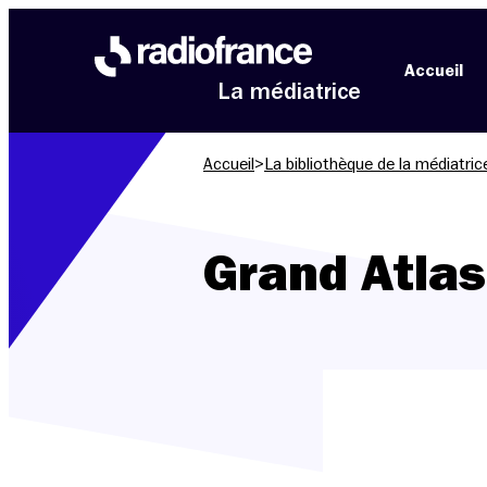
Aller au menu
Aller au contenu
Aller au pied de page
Accueil
La médiatrice
Accueil
>
La bibliothèque de la médiatric
Grand Atla