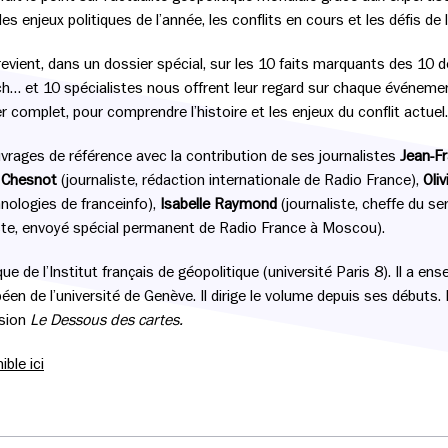
s enjeux politiques de l’année, les conflits en cours et les défis de 
revient, dans un dossier spécial, sur les 10 faits marquants des 10 d
h… et 10 spécialistes nous offrent leur regard sur chaque événeme
er complet, pour comprendre l’histoire et les enjeux du conflit actuel.
uvrages de référence avec la contribution de ses journalistes
Jean-Fr
n Chesnot
(journaliste, rédaction internationale de Radio France),
Oli
nologies de franceinfo),
Isabelle Raymond
(journaliste, cheffe du s
ste, envoyé spécial permanent de Radio France à Moscou).
ue de l’Institut français de géopolitique (université Paris 8). Il a en
ropéen de l’université de Genève. Il dirige le volume depuis ses débuts.
sion
Le Dessous des cartes.
ble ici