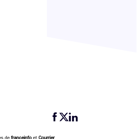
Partager cette page sur Facebook
Partager cette page sur Twitter
Partager cette page sur LinkedIn
ses de
franceinfo
et
Courrier