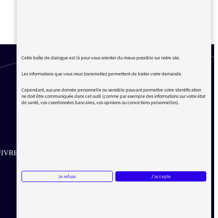
GISÈLE HALIMI, LA
FAUTEUSE DE TROUBLES
Cette boîte de dialogue est là pour vous orienter du mieux possible sur notre site.
Les informations que vous nous transmettez permettent de traiter votre demande.
Cependant, aucune donnée personnelle ou sensible pouvant permettre votre identification
ne doit être communiquée dans cet outil (comme par exemple des informations sur votre état
de santé, vos coordonnées bancaires, vos opinions ou convictions personnelles).
IVRE SUR LES RÉSEAUX
Aller sur la page Twitter de la Médiatrice
Aller sur la page Facebook de la Médiatrice
Aller sur la page Instagram de la Médiatrice
Je refuse
J'accepte