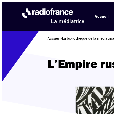
Aller au menu
Aller au contenu
Aller au pied de page
Accueil
La médiatrice
Accueil
>
La bibliothèque de la médiatric
L’Empire ru