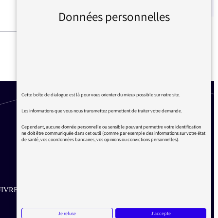
Données personnelles
AUX VANNES, CITOYENS !
Cette boîte de dialogue est là pour vous orienter du mieux possible sur notre site.
Les informations que vous nous transmettez permettent de traiter votre demande.
Cependant, aucune donnée personnelle ou sensible pouvant permettre votre identification
ne doit être communiquée dans cet outil (comme par exemple des informations sur votre état
de santé, vos coordonnées bancaires, vos opinions ou convictions personnelles).
IVRE SUR LES RÉSEAUX
Aller sur la page Twitter de la Médiatrice
Aller sur la page Facebook de la Médiatrice
Aller sur la page Instagram de la Médiatrice
Je refuse
J'accepte