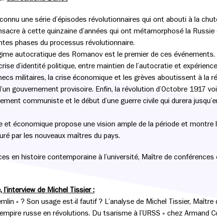
onnu une série d’épisodes révolutionnaires qui ont abouti à la chute 
onsacre à cette quinzaine d’années qui ont métamorphosé la Russie d
entes phases du processus révolutionnaire.
ime autocratique des Romanov est le premier de ces événements. Il 
rise d’identité politique, entre maintien de l’autocratie et expérienc
hecs militaires, la crise économique et les grèves aboutissent à la ré
d’un gouvernement provisoire. Enfin, la révolution d’Octobre 1917 voit
nement communiste et le début d’une guerre civile qui durera jusqu’e
elle et économique propose une vision ample de la période et montre 
uré par les nouveaux maîtres du pays.
es en histoire contemporaine à l’université, Maître de conférences
 l’interview de Michel Tissier :
mlin » ? Son usage est-il fautif ? L’analyse de Michel Tissier, Maître
L’empire russe en révolutions. Du tsarisme à l’URSS » chez Armand Co