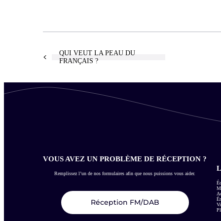
QUI VEUT LA PEAU DU
FRANÇAIS ?
VOUS AVEZ UN PROBLÈME DE RÉCEPTION ?
L
Remplissez l’un de nos formulaires afin que nous puissions vous aider.
Éc
Me
Ac
É
Réception FM/DAB
Vi
Pl