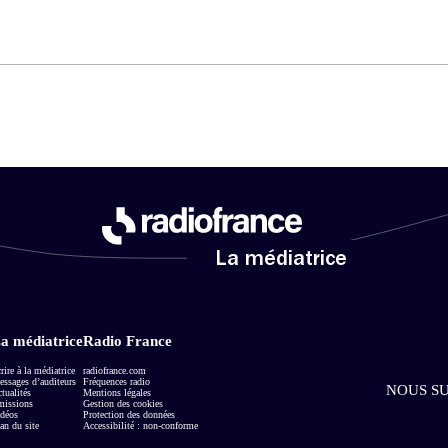
La médiatrice
a médiatrice
Radio France
rire à la médiatrice
radiofrance.com
ssages d’auditeurs
Fréquences radio
NOUS SU
tualités
Mentions légales
missions
Gestion des cookies
déos
Protection des données
an du site
Accessibilité : non-conforme