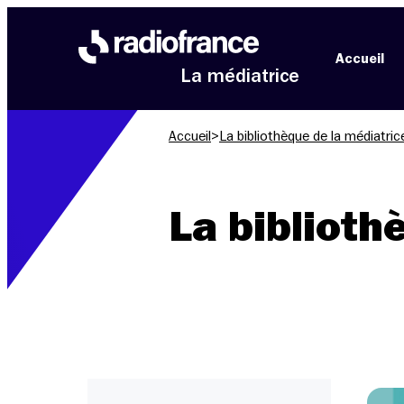
Aller au menu
Aller au contenu
Aller au pied de page
Accueil
La médiatrice
Accueil
>
La bibliothèque de la médiatric
La biblioth