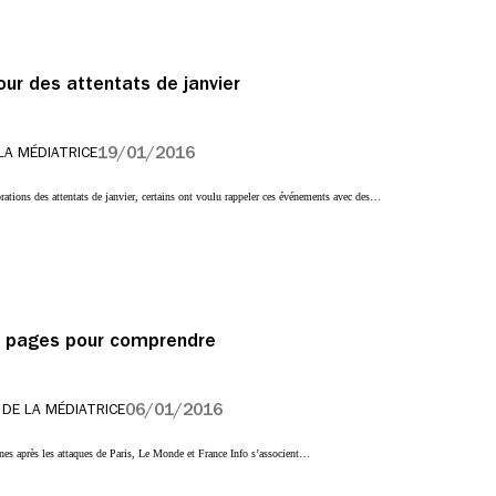
our des attentats de janvier
19/01/2016
LA MÉDIATRICE
ations des attentats de janvier, certains ont voulu rappeler ces événements avec des…
0 pages pour comprendre
06/01/2016
 DE LA MÉDIATRICE
nes après les attaques de Paris, Le Monde et France Info s’associent…