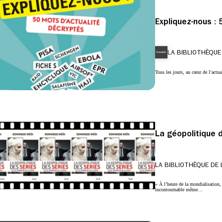
Expliquez-nous :
LA BIBLIOTHÈQUE
Tous les jours, au cœur de l’actu
La géopolitique 
LA BIBLIOTHÈQUE DE 
« À l’heure de la mondialisation, l
incontournable même…