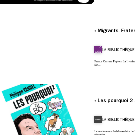
« Migrants. Frate
LA BIBLIOTHÈQUE
France Culture Papiers La livrais
fait…
« Les pourquoi 2 
LA BIBLIOTHÈQUE
Le rendez-vous hebdomadaire de 
répondre…