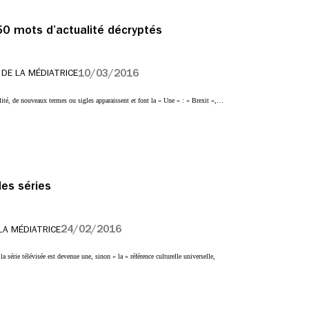
 50 mots d’actualité décryptés
10/03/2016
 DE LA MÉDIATRICE
alité, de nouveaux termes ou sigles apparaissent et font la « Une » : « Brexit »,…
des séries
24/02/2016
LA MÉDIATRICE
a série télévisée est devenue une, sinon « la » référence culturelle universelle,