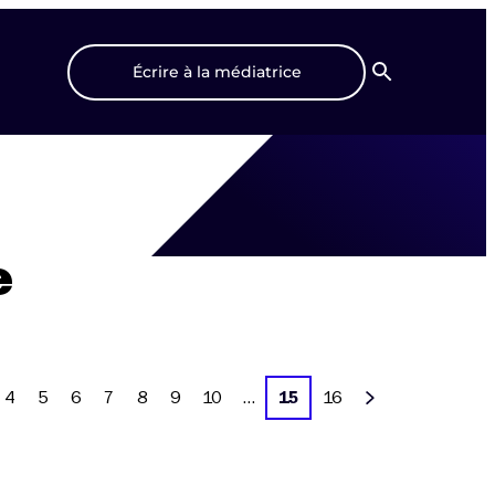
Écrire à la médiatrice
Recherche
e
4
5
6
7
8
9
10
…
15
16
Suivant