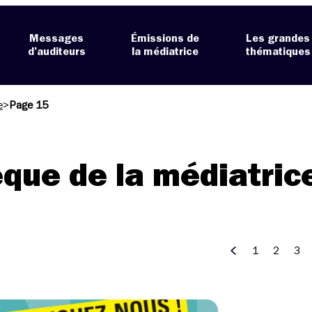
Messages
Émissions de
Les grandes
d’auditeurs
la médiatrice
thématiques
e
>
Page 15
èque de la médiatric
1
2
3
Précédent