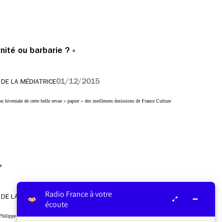
rnité ou barbarie ? »
01/12/2015
 DE LA MÉDIATRICE
on hivernale de cette belle revue « papier » des meilleures émissions de France Culture
»
Radio France à votre
01/12/2015
 DE LA MÉDIATRICE
écoute
Philippe Vandel sur France Info en BD Chaque week-end, Philippe Vandel propose de