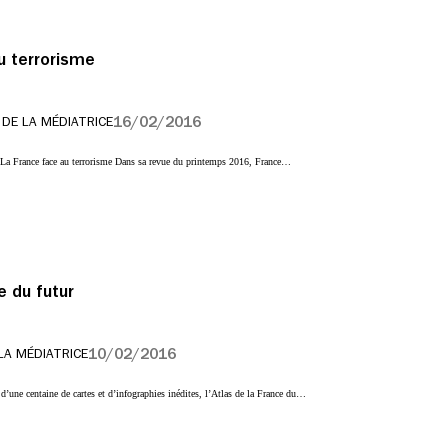
u terrorisme
16/02/2016
 DE LA MÉDIATRICE
La France face au terrorisme Dans sa revue du printemps 2016, France…
e du futur
10/02/2016
LA MÉDIATRICE
é d’une centaine de cartes et d’infographies inédites, l’Atlas de la France du…