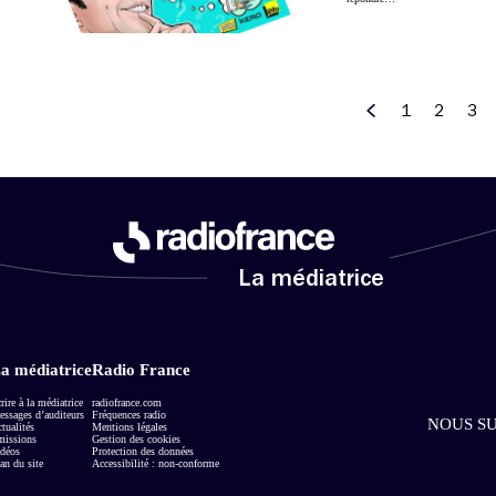
1
2
3
Précédent
La médiatrice
a médiatrice
Radio France
rire à la médiatrice
radiofrance.com
ssages d’auditeurs
Fréquences radio
NOUS SU
tualités
Mentions légales
missions
Gestion des cookies
déos
Protection des données
an du site
Accessibilité : non-conforme