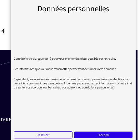
Données personnelles
4
5
6
7
8
9
10
…
15
16
Suivant
Cette boîte de dialogue est là pour vous orienter du mieux possible sur notre site.
Les informations que vous nous transmettez permettent de traiter votre demande.
Cependant, aucune donnée personnelle ou sensible pouvant permettre votre identification
ne doit être communiquée dans cet outil (comme par exemple des informations sur votre état
de santé, vos coordonnées bancaires, vos opinions ou convictions personnelles).
IVRE SUR LES RÉSEAUX
Aller sur la page Twitter de la Médiatrice
Aller sur la page Facebook de la Médiatrice
Aller sur la page Instagram de la Médiatrice
Je refuse
J'accepte