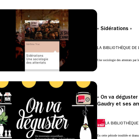
« Sidérations »
LA BIBLIOTHÈQUE DE 
Une sociologie des attentats par 
« On va déguster 
Gaudry et ses a
LA BIBLIOTHÈQUE
En cette période troublée et dram