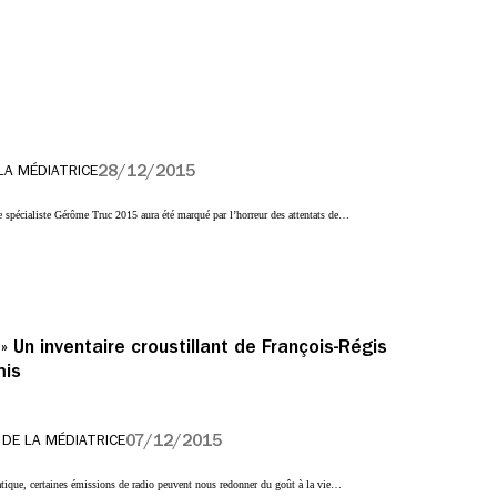
28/12/2015
LA MÉDIATRICE
le spécialiste Gérôme Truc 2015 aura été marqué par l’horreur des attentats de…
» Un inventaire croustillant de François-Régis
mis
07/12/2015
 DE LA MÉDIATRICE
atique, certaines émissions de radio peuvent nous redonner du goût à la vie…