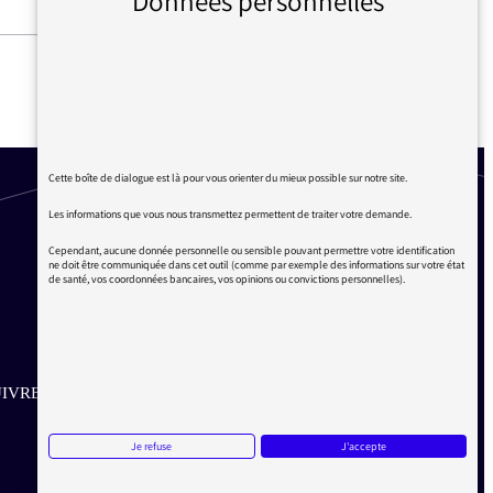
Données personnelles
LES MEILLEURS ZEUGMAS
DU MASQUE ET LA PLUME
Cette boîte de dialogue est là pour vous orienter du mieux possible sur notre site.
Les informations que vous nous transmettez permettent de traiter votre demande.
Cependant, aucune donnée personnelle ou sensible pouvant permettre votre identification
ne doit être communiquée dans cet outil (comme par exemple des informations sur votre état
de santé, vos coordonnées bancaires, vos opinions ou convictions personnelles).
IVRE SUR LES RÉSEAUX
Aller sur la page Twitter de la Médiatrice
Aller sur la page Facebook de la Médiatrice
Aller sur la page Instagram de la Médiatrice
Je refuse
J'accepte