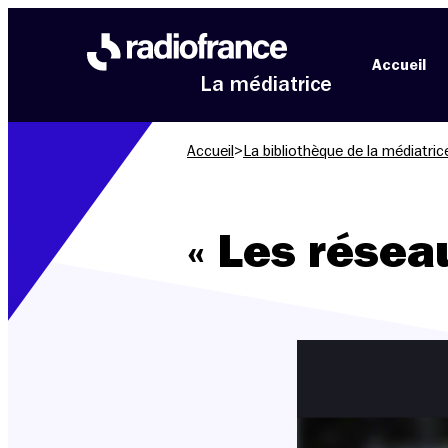
Aller au menu
Aller au contenu
Aller au pied de page
Accueil
La médiatrice
Accueil
>
La bibliothèque de la médiatric
« Les résea