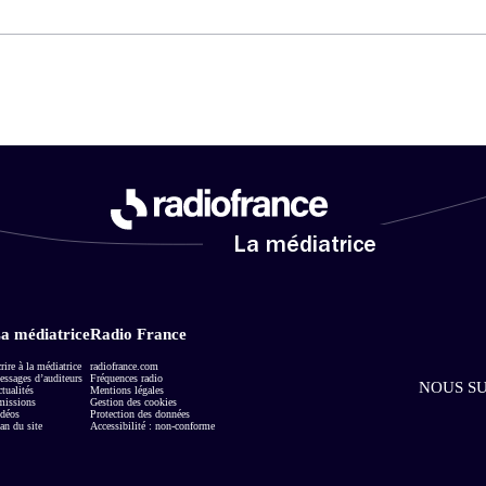
La médiatrice
a médiatrice
Radio France
rire à la médiatrice
radiofrance.com
ssages d’auditeurs
Fréquences radio
NOUS SU
tualités
Mentions légales
missions
Gestion des cookies
déos
Protection des données
an du site
Accessibilité : non-conforme