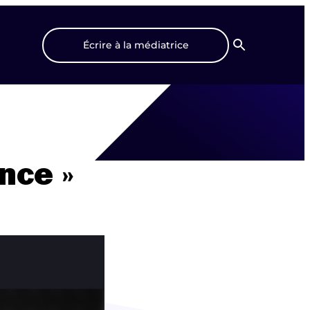
Écrire à la médiatrice
Recherche
nce »