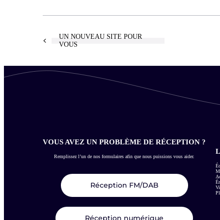
UN NOUVEAU SITE POUR
VOUS
VOUS AVEZ UN PROBLÈME DE RÉCEPTION ?
L
Remplissez l’un de nos formulaires afin que nous puissions vous aider.
Éc
Me
Ac
É
Réception FM/DAB
Vi
Pl
Réception numérique