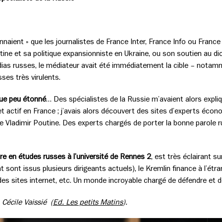
nnaient » que les journalistes de France Inter, France Info ou Franc
tine et sa politique expansionniste en Ukraine, ou son soutien au d
ias russes, le médiateur avait été immédiatement la cible – notamm
ses très virulents.
lque peu étonné
… Des spécialistes de la Russie m’avaient alors expli
 et actif en France ; j’avais alors découvert des sites d’experts éc
e Vladimir Poutine. Des experts chargés de porter la bonne parole r
ure en études russes à l’université de Rennes 2
, est très éclairant 
 sont issus plusieurs dirigeants actuels), le Kremlin finance à l’ét
des sites internet, etc. Un monde incroyable chargé de défendre et 
 Cécile Vaissié (
Ed. Les petits Matins
).