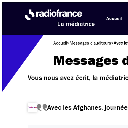
Aller au menu
Aller au contenu
Aller au pied de page
Accueil
La médiatrice
Accueil
>
Messages d’auditeurs
>
Avec le
Messages d
Vous nous avez écrit, la médiatr
Avec les Afghanes, journée