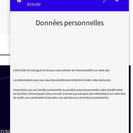
écoute
Données personnelles
Cette boîte de dialogue est là pour vous orienter du mieux possible sur notre site.
Les informations que vous nous transmettez permettent de traiter votre demande.
Cependant, aucune donnée personnelle ou sensible pouvant permettre votre identification
ne doit être communiquée dans cet outil (comme par exemple des informations sur votre état
de santé, vos coordonnées bancaires, vos opinions ou convictions personnelles).
IVRE SUR LES RÉSEAUX