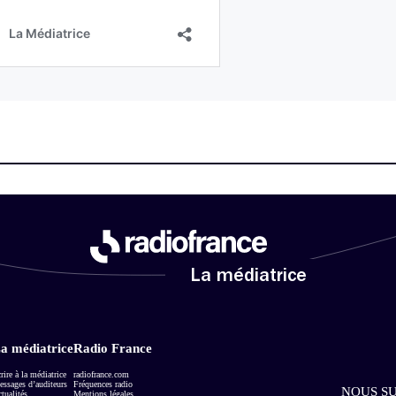
La médiatrice
a médiatrice
Radio France
rire à la médiatrice
radiofrance.com
ssages d’auditeurs
Fréquences radio
NOUS SU
tualités
Mentions légales