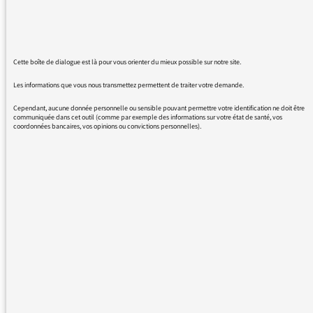
France lorsque vous menez des actions sur ce
sujet.
Cette boîte de dialogue est là pour vous orienter du mieux possible sur notre site.
Les informations que vous nous transmettez permettent de traiter votre demande.
23/05/2022 - 11:48
Cependant, aucune donnée personnelle ou sensible pouvant permettre votre identification ne doit être
communiquée dans cet outil (comme par exemple des informations sur votre état de santé, vos
coordonnées bancaires, vos opinions ou convictions personnelles).
Plus de messages :