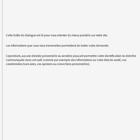
encore plus de mois en mois et d’année en
année, de restrictions sur l’eau potable, et qui
souffrent d’un coût de l’eau renchéri.
Et il n’est pas bon pour l’environnement, la
biodiversité qui se meurt…
Cette boîte de dialogue est là pour vous orienter du mieux possible sur notre site.
Donc merci de mieux prendre en compte cette
dimension dans vos bulletins.
Les informations que vous nous transmettez permettent de traiter votre demande.
Cependant, aucune donnée personnelle ou sensible pouvant permettre votre identification ne doit être
communiquée dans cet outil (comme par exemple des informations sur votre état de santé, vos
coordonnées bancaires, vos opinions ou convictions personnelles).
16/05/2022 - 11:26
Plus de messages :