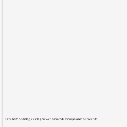
qui alimentent la radio publique. Merci à
vous.
Suite à l’entretien avec Éric Zemmour, je vous
renouvelle toute ma confiance pour la qualité
de vos émissions, pour votre respect des
diversités. France Inter représente très
dignement le service public.
Merci à vous tous !
14/02/2022 - 14:00
Plus de messages :
Cette boîte de dialogue est là pour vous orienter du mieux possible sur notre site.