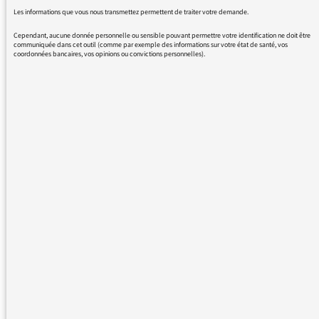
Les informations que vous nous transmettez permettent de traiter votre demande.
Cependant, aucune donnée personnelle ou sensible pouvant permettre votre identification ne doit être
communiquée dans cet outil (comme par exemple des informations sur votre état de santé, vos
Vous avez raison, c’est pourquoi le Médiateur
coordonnées bancaires, vos opinions ou convictions personnelles).
avait demandé au linguiste Jean Pruvost de
préciser le sens du mot :