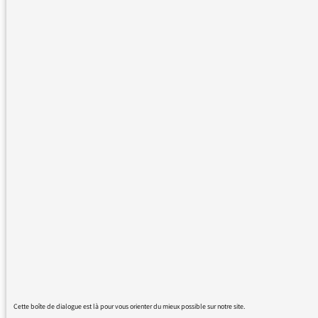
réécrire les faits, à les transformer à son
avantage est remarquable ! Comment pouvez-
vous le laisser délirer sur son rêve d’être
premier ministre sans lui rappeler nos règles
démocratiques ! Nous attendons davantage
de rigueur face à ce tribun populiste
dangereux.
16/05/2022 - 11:18
Plus de messages :
Cette boîte de dialogue est là pour vous orienter du mieux possible sur notre site.