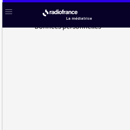
Aller au menu
Aller au contenu
Aller au pied de page
Radio France à votre écoute
Menu
La médiatrice
Données personnelles
Accueil
>
Messages d’auditeurs
>
La mort d’Yvan Colonna
Messages d’auditeurs
Vous nous avez écrit, la médiatrice vous répond
La mort d’Yvan Colonna
28/03/2022 - 10:54
Je m’étonne du traitement donné par votre
antenne à l’agression ayant causé la mort