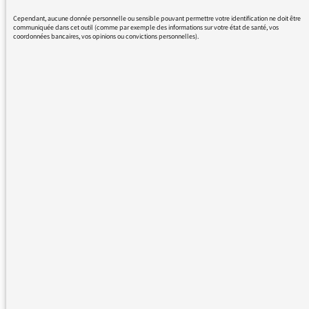
Cependant, aucune donnée personnelle ou sensible pouvant permettre votre identification ne doit être
communiquée dans cet outil (comme par exemple des informations sur votre état de santé, vos
coordonnées bancaires, vos opinions ou convictions personnelles).