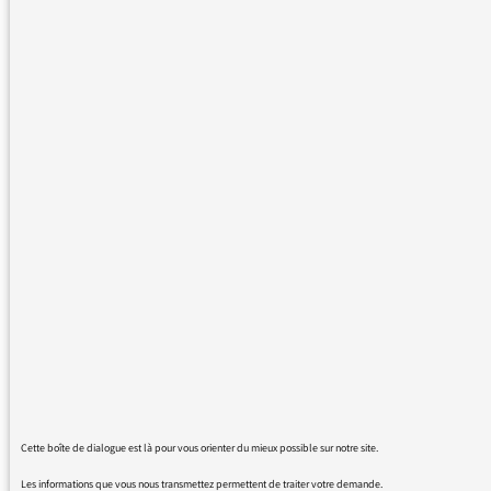
pensait ne pas revoir la guerre… Irak, La
Palestine, Mali, Uganda etc. La Syrie ???? Y
aurait-il des pays où des humains comptent
plus que d’autres ?
21/03/2022 - 11:56
Plus de messages :
Cette boîte de dialogue est là pour vous orienter du mieux possible sur notre site.
Les informations que vous nous transmettez permettent de traiter votre demande.