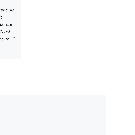
ntendue
t
s dire :
“C’est
e eux…”