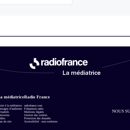
La médiatrice
a médiatrice
Radio France
rire à la médiatrice
radiofrance.com
ssages d’auditeurs
Fréquences radio
NOUS SU
tualités
Mentions légales
missions
Gestion des cookies
déos
Protection des données
an du site
Accessibilité : non-conforme