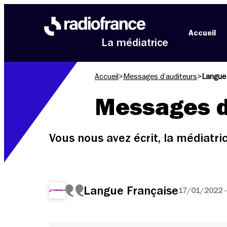
Aller au menu
Aller au contenu
Aller au pied de page
Accueil
La médiatrice
Accueil
>
Messages d’auditeurs
>
Langue
Messages d
Vous nous avez écrit, la médiatr
Langue Française
17/01/2022 -