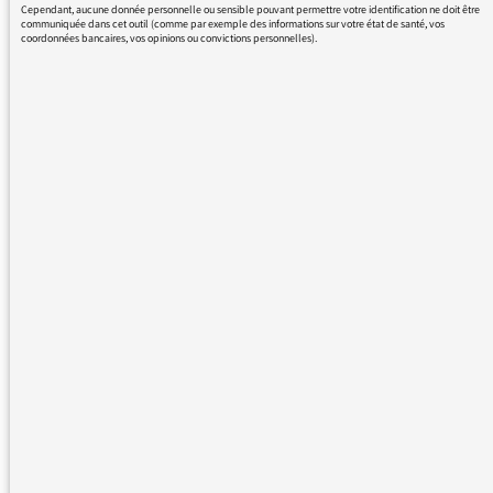
Cependant, aucune donnée personnelle ou sensible pouvant permettre votre identification ne doit être
témoins auraient entendu que … », etc.).
communiquée dans cet outil (comme par exemple des informations sur votre état de santé, vos
Je suis un peu désemparé ce matin. Un
coordonnées bancaires, vos opinions ou convictions personnelles).
potentiel « crime raciste » n’est pas « un fait
divers ». L’enquête dira ce qu’il en est mais
pourquoi avoir choisi de ne pas mentionner ce
qui semble avoir été repris dans d’autres
médias (Le Dauphiné ou Paris Match dixit
Marion Maréchal Le Pen sur BFM-TV) ? Je suis
un peu désemparé parce qu’en découvrant
ces « informations » via des canaux qui sont
bien loin des mes idéaux politiques, je crains
que ce choix effectué par les « grands médias
nationaux » que sont France Inter et Le Monde
n’alimentent les procès en censure de la part
de ceux qui sont appelés, parfois un peu
complaisamment, des « complotistes ». Je
tremble un peu en entendant M. Maréchal Le
Pen dire que si les cris avaient été « à mort les
Arabes », ces cris auraient été repris et