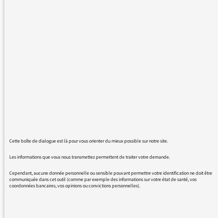
Podcast émissions France Culture
25/04/2016
Bonjour, Je me permets de vous
contacter car l'adresse généraliste
"contact" sur le site ne fonctionne
pas. Je suis régulièrement frustré par
les pages podcast de France Culture.
Cette boîte de dialogue est là pour vous orienter du mieux possible sur notre site.
Par exemple, actuellement, les
possibilités pour Les nouveaux
Les informations que vous nous transmettez permettent de traiter votre demande.
chemins de la connaissance
Cependant, aucune donnée personnelle ou sensible pouvant permettre votre identification ne doit être
s'arrêtent à septembre 2015 (alors
communiquée dans cet outil (comme par exemple des informations sur votre état de santé, vos
coordonnées bancaires, vos opinions ou convictions personnelles).
qu'avant le renouveau du site…
LIRE LA SUITE