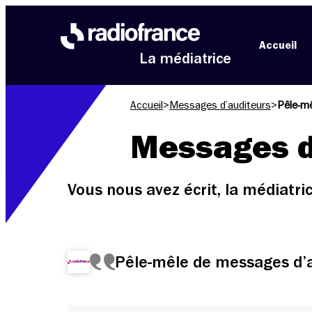
Aller au menu
Aller au contenu
Aller au pied de page
Accueil
La médiatrice
Accueil
>
Messages d’auditeurs
>
Pêle-mê
Messages d
Vous nous avez écrit, la médiatr
Pêle-mêle de messages d’