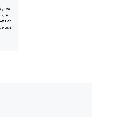
r pour
is que
res et
tre une