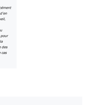
rcément
 d’en
eil,
eu
 pour
la
e des
e cas