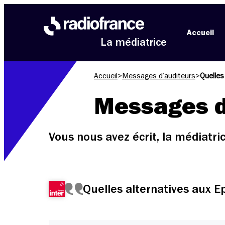
Aller au menu
Aller au contenu
Aller au pied de page
Accueil
La médiatrice
Accueil
>
Messages d’auditeurs
>
Quelles
Messages d
Vous nous avez écrit, la médiatr
Quelles alternatives aux 