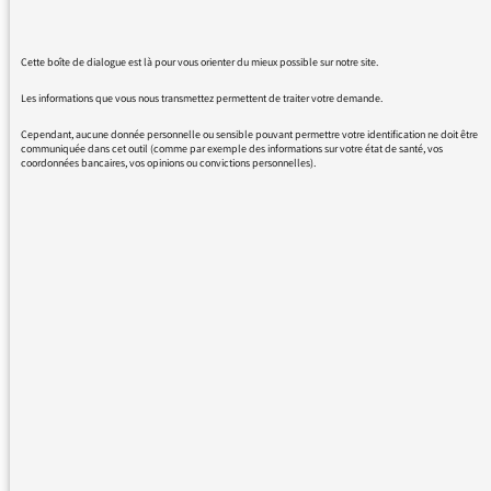
Pour nous, les proches de personnes vivant
avec une schizophrénie, ça serait drôlement
Cette boîte de dialogue est là pour vous orienter du mieux possible sur notre site.
chouette.
Les informations que vous nous transmettez permettent de traiter votre demande.
Cependant, aucune donnée personnelle ou sensible pouvant permettre votre identification ne doit être
communiquée dans cet outil (comme par exemple des informations sur votre état de santé, vos
coordonnées bancaires, vos opinions ou convictions personnelles).
09/07/2025 - 14:49