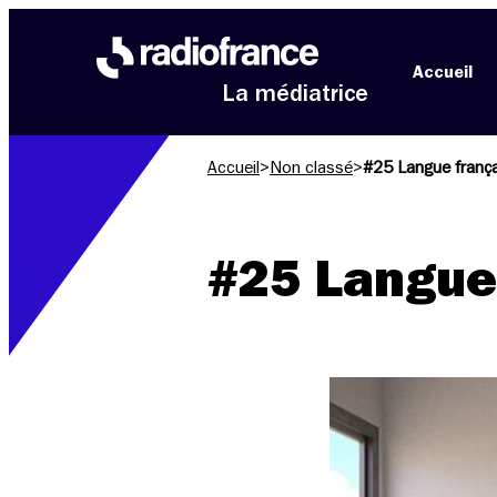
Aller au menu
Aller au contenu
Aller au pied de page
Accueil
La médiatrice
Accueil
>
Non classé
>
#25 Langue franç
#25 Langue