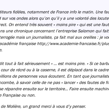
diteurs fidèles, notamment de France info le matin. Une fa
sur vos ondes alors qu’on qu’il y a une volonté des locute
ect. On entend très souvent « moins pire » qui est une faute
s une chronique concernant l’entreprise Salomon qui fait d
rrogée mais un journaliste, ça fait mal aux oreilles : je v
l’académie française http://www.academie-francaise.fr/plus
e.
it tout à fait sérieusement « … est moins pire. » Si ce bar
cour de récré ou à la caserne, il est déplacé dans le cadre
llions de personnes vous écoutent. En tant que journalis
ncombe, à savoir celle de ne pas « lancer » des fautes de f
 répandre ensuite sur le territoire… Faire ensuite machine
e Française ou non.
de Molière, un grand merci à vous d’y penser.