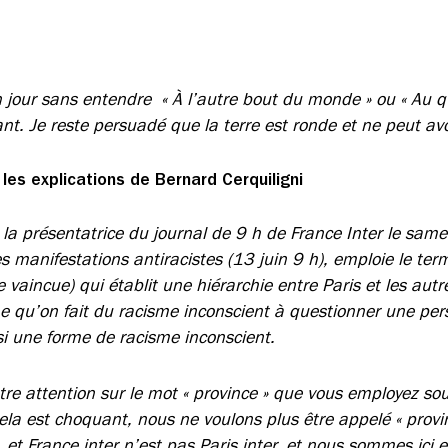
n jour sans entendre « À l’autre bout du monde » ou « Au q
t. Je reste persuadé que la terre est ronde et ne peut avo
e les explications de Bernard Cerquiligni
e la présentatrice du journal de 9 h de France Inter le same
s manifestations antiracistes (13 juin 9 h), emploie le term
e vaincue) qui établit une hiérarchie entre Paris et les autre
qu’on fait du racisme inconscient à questionner une pers
ussi une forme de racisme inconscient.
otre attention sur le mot « province » que vous employez so
 cela est choquant, nous ne voulons plus être appelé « provi
s, et France inter n’est pas Paris inter, et nous sommes ic