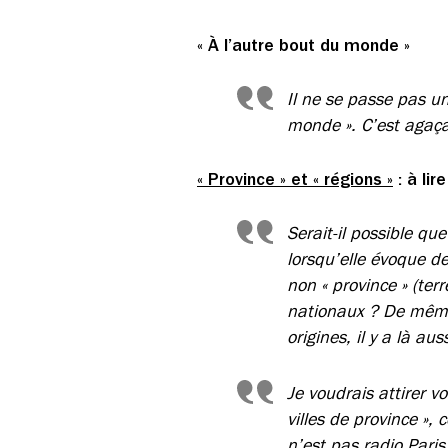
« À l’autre bout du monde »
Il ne se passe pas u
monde ». C’est agaçan
« Province » et « régions »
: à lir
Serait-il possible qu
lorsqu’elle évoque de
non « province » (terr
nationaux ? De même 
origines, il y a là a
Je voudrais attirer v
villes de province »,
n’est pas radio Pari