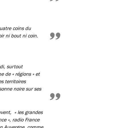
uatre coins du
ir ni bout ni coin.
di, surtout
e de « régions » et
s territoires
onne noire sur ses
uvent, « les grandes
nce », radio France
i en Auvergne, comme