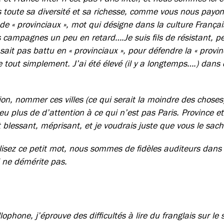
 toute sa diversité et sa richesse, comme vous nous payon
de « provinciaux », mot qui désigne dans la culture Françai
s campagnes un peu en retard….Je suis fils de résistant, pet
sait pas battu en « provinciaux », pour défendre la « provinc
 tout simplement. J’ai été élevé (il y a longtemps….) dans c
ion, nommer ces villes (ce qui serait la moindre des chose
u plus de d’attention à ce qui n’est pas Paris. Province et
t blessant, méprisant, et je voudrais juste que vous le sach
lisez ce petit mot, nous sommes de fidèles auditeurs dans 
i ne démérite pas.
ophone, j’éprouve des difficultés à lire du franglais sur le 