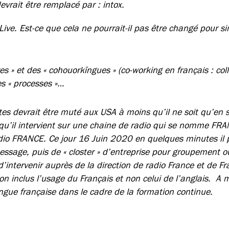
devrait être remplacé par : intox.
ive. Est-ce que cela ne pourrait-il pas être changé pour s
es » et des « cohouorkïngues » (co-working en français : co
es « processes »…
tes devrait être muté aux USA à moins qu’il ne soit qu’en st
r qu’il intervient sur une chaine de radio qui se nomme FR
o FRANCE. Ce jour 16 Juin 2020 en quelques minutes il pa
essage, puis de « closter » d’entreprise pour groupement o
d’intervenir auprès de la direction de radio France et de F
ion inclus l’usage du Français et non celui de l’anglais. A m
ngue française dans le cadre de la formation continue.