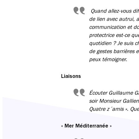
Quand allez-vous dif
de lien avec autrui, 
communication et don
protectrice est-ce q
quotidien ? Je suis c
de gestes barrières e
peux témoigner.
Liaisons
Écouter Guillaume Ga
soir Monsieur Gallie
Quatre z´amis ». Que
« Mer Méditerranée »