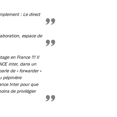
implement : Le direct
llaboration, espace de
age en France !!! Il
ANCE inter, dans un
rle de « forwarder »
u pépinière
rance Inter pour que
oins de privilégier