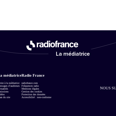
La médiatrice
a médiatrice
Radio France
rire à la médiatrice
radiofrance.com
ssages d’auditeurs
Fréquences radio
NOUS SU
tualités
Mentions légales
missions
Gestion des cookies
déos
Protection des données
an du site
Accessibilité : non-conforme