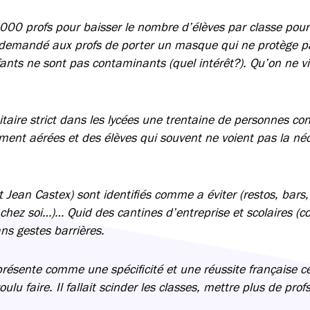
 000 profs pour baisser le nombre d’élèves par classe pourt
 demandé aux profs de porter un masque qui ne protège p
fants ne sont pas contaminants (quel intérêt?). Qu’on ne 
itaire strict dans les lycées une trentaine de personnes co
ilement aérées et des élèves qui souvent ne voient pas la néc
it Jean Castex) sont identifiés comme a éviter (restos, ba
hez soi…)… Quid des cantines d’entreprise et scolaires (col
ans gestes barrières.
présente comme une spécificité et une réussite française 
lu faire. Il fallait scinder les classes, mettre plus de profs