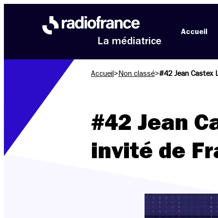
Aller au menu
Aller au contenu
Aller au pied de page
Accueil
La médiatrice
Accueil
>
Non classé
>
#42 Jean Castex L
#42 Jean Ca
invité de F