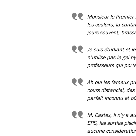
Monsieur le Premier m
les couloirs, la canti
jours souvent, brass
Je suis étudiant et j
n’utilise pas le gel 
professeurs qui port
Ah oui les fameux pr
cours distanciel, de
parfait inconnu et où
M. Castex, il n’y a 
EPS, les sorties pis
aucune considération