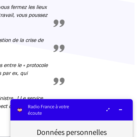
vous fermez les lieux
travail, vous poussez
stion de la crise de
 entre le « protocole
s par ex, qui
nistre…! Le service
spect des mesures de
Radio France à votre
écoute
Données personnelles