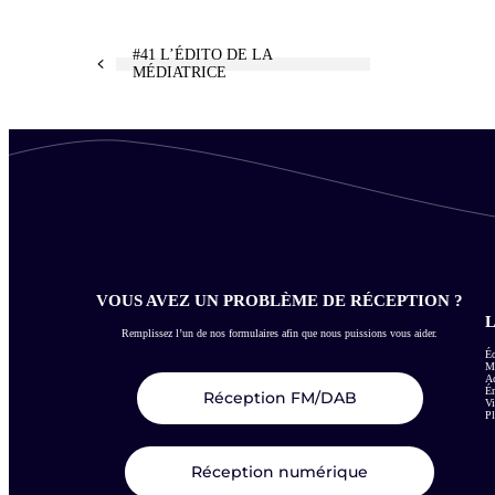
#41 L’ÉDITO DE LA
MÉDIATRICE
VOUS AVEZ UN PROBLÈME DE RÉCEPTION ?
L
Remplissez l’un de nos formulaires afin que nous puissions vous aider.
Éc
Me
Ac
É
Réception FM/DAB
Vi
Pl
Réception numérique