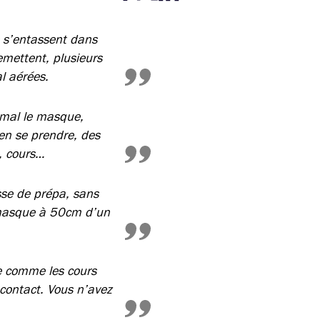
Partager cette page sur Facebook
Partager cette page sur Twitter
Partager cette page sur LinkedIn
es s’entassent dans
remettent, plusieurs
l aérées.
e mal le masque,
rien se prendre, des
, cours…
sse de prépa, sans
n masque à 50cm d’un
re comme les cours
 contact. Vous n’avez