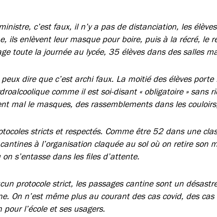
inistre, c’est faux, il n’y a pas de distanciation, les élèv
ne, ils enlèvent leur masque pour boire, puis à la récré, le 
age toute la journée au lycée, 35 élèves dans des salles ma
e peux dire que c’est archi faux. La moitié des élèves port
hydroalcoolique comme il est soi-disant « obligatoire » sans 
ent mal le masques, des rassemblements dans les couloirs
otocoles stricts et respectés. Comme être 52 dans une cla
s cantines à l’organisation claquée au sol où on retire so
 on s’entasse dans les files d’attente.
aucun protocole strict, les passages cantine sont un désast
cine. On n’est même plus au courant des cas covid, des cas
 pour l’école et ses usagers.