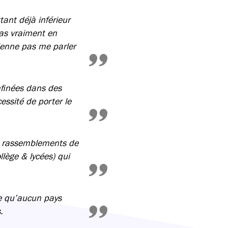
ant déjà inférieur
as vraiment en
vienne pas me parler
nfinées dans des
essité de porter le
rs, rassemblements de
lège & lycées) qui
ce qu’aucun pays
.