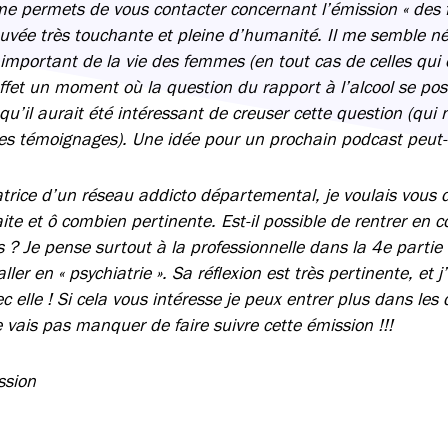
e me permets de vous contacter concernant l’émission « de
trouvée très touchante et pleine d’humanité. Il me semble n
portant de la vie des femmes (en tout cas de celles qui ont
effet un moment où la question du rapport à l’alcool se pos
u’il aurait été intéressant de creuser cette question (qui 
des témoignages). Une idée pour un prochain podcast peut-
trice d’un réseau addicto départemental, je voulais vous d
aite et ô combien pertinente. Est-il possible de rentrer en 
 Je pense surtout à la professionnelle dans la 4e partie qu
aller en « psychiatrie ». Sa réflexion est très pertinente, et 
 elle ! Si cela vous intéresse je peux entrer plus dans les 
 vais pas manquer de faire suivre cette émission !!!
ssion