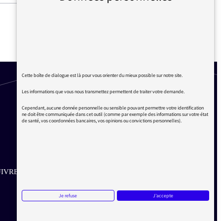
#47 ÉRIC ZEMMOUR INVITÉ
DANS LA MATINALE SUR
FRANCEINFO
Cette boîte de dialogue est là pour vous orienter du mieux possible sur notre site.
Les informations que vous nous transmettez permettent de traiter votre demande.
Cependant, aucune donnée personnelle ou sensible pouvant permettre votre identification
ne doit être communiquée dans cet outil (comme par exemple des informations sur votre état
de santé, vos coordonnées bancaires, vos opinions ou convictions personnelles).
IVRE SUR LES RÉSEAUX
Aller sur la page Twitter de la Médiatrice
Aller sur la page Facebook de la Médiatrice
Aller sur la page Instagram de la Médiatrice
Je refuse
J'accepte