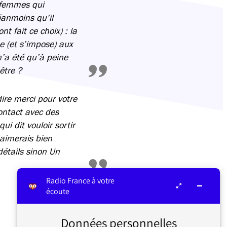
s femmes qui
éanmoins qu’il
 fait ce choix) : la
e (et s’impose) aux
n’a été qu’à peine
être ?
ire merci pour votre
contact avec des
i dit vouloir sortir
j’aimerais bien
détails sinon Un
Radio France à votre
écoute
Données personnelles