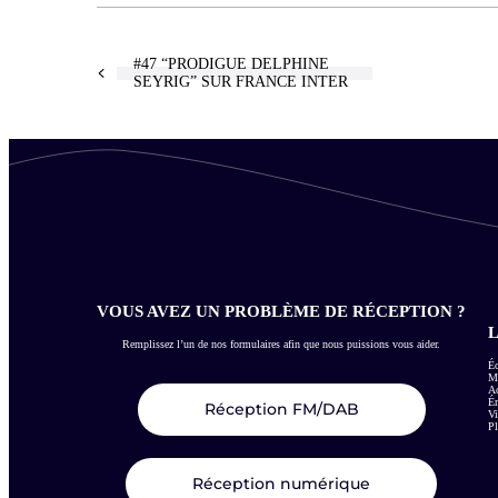
#47 “PRODIGUE DELPHINE
SEYRIG” SUR FRANCE INTER
VOUS AVEZ UN PROBLÈME DE RÉCEPTION ?
L
Remplissez l’un de nos formulaires afin que nous puissions vous aider.
Éc
Me
Ac
É
Réception FM/DAB
Vi
Pl
Réception numérique