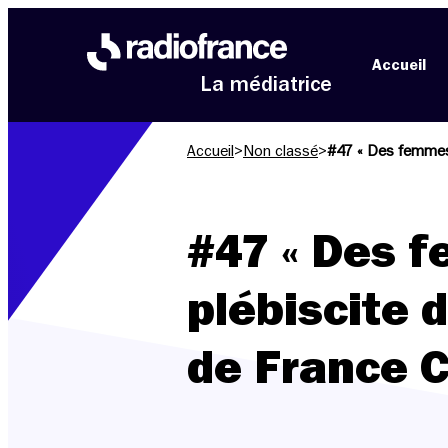
Aller au menu
Aller au contenu
Aller au pied de page
Accueil
La médiatrice
Accueil
>
Non classé
>
#47 « Des femmes 
#47 « Des f
plébiscite 
de France C