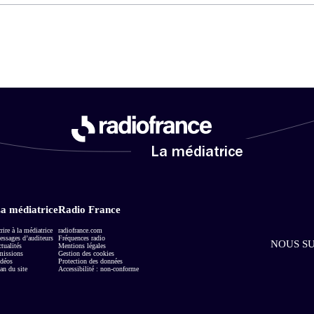
La médiatrice
a médiatrice
Radio France
rire à la médiatrice
radiofrance.com
ssages d’auditeurs
Fréquences radio
NOUS SU
tualités
Mentions légales
missions
Gestion des cookies
déos
Protection des données
an du site
Accessibilité : non-conforme