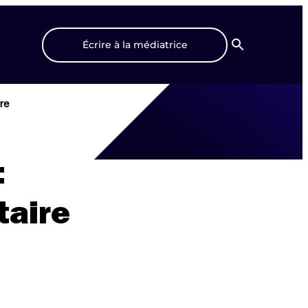
Écrire à la médiatrice
Recherche
re
:
taire