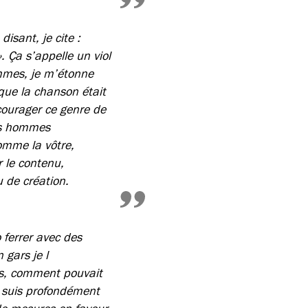
sant, je cite :
». Ça s’appelle un viol
emmes, je m’étonne
 que la chanson était
courager ce genre de
ns hommes
omme la vôtre,
r le contenu,
u de création.
 ferrer avec des
 gars je l
les, comment pouvait
je suis profondément