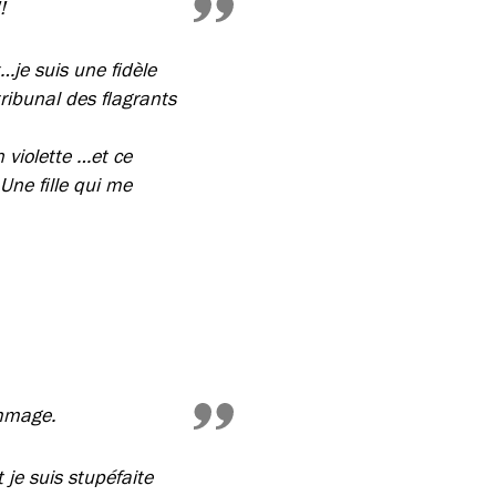
!
je suis une fidèle
ibunal des flagrants
 violette …et ce
Une fille qui me
ommage.
je suis stupéfaite