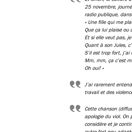
25 novembre, journée
radio publique, dans
« Une fille qui me pla
Que ça lui plaise ou 
Et si elle veut pas, je
Quant à son Jules, c’
S’il est trop fort, j’a
Mm, mm, ça c’est m
Oh oui! »
J’ai rarement entend
travail et des violen
Cette chanson (diffu
apologie du viol. On
considère et je conti
outre fort peu adapt