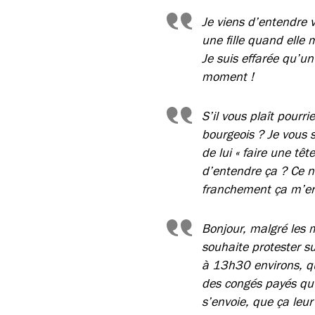
Je viens d’entendre 
une fille quand elle m
Je suis effarée qu’un
moment !
S’il vous plaît pourr
bourgeois ? Je vous si
de lui « faire une tê
d’entendre ça ? Ce n
franchement ça m’en 
Bonjour, malgré les m
souhaite protester s
à 13h30 environs, qu
des congés payés qu’
s’envoie, que ça leu