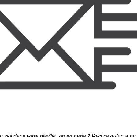
du viol dans votre playlist, on en parle ? Voici ce qu’on a pu