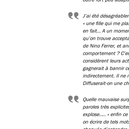
J’ai été désagréable
« une fille qui me pla
en fait… A un moment
qu’on trouve acceptab
de Nino Ferrer, et a
comportement ? C’es
considèrent leurs ac
gagnerait à bannir ce
indirectement. Il ne 
Diffuserait-on une c
Quelle mauvaise surp
paroles très explicite
explose….. » enfin ce
on écrire de tels mot