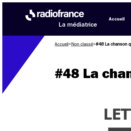
Aller au menu
Aller au contenu
Aller au pied de page
Accueil
La médiatrice
Accueil
>
Non classé
>
#48 La chanson q
#48 La cha