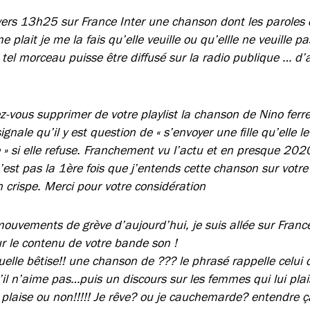
vers 13h25 sur France Inter une chanson dont les paroles d
e plait je me la fais qu’elle veuille ou qu’ellle ne veuille pa
 tel morceau puisse être diffusé sur la radio publique … d’
iez-vous supprimer de votre playlist la chanson de Nino ferre
gnale qu’il y est question de « s’envoyer une fille qu’elle le
te » si elle refuse. Franchement vu l’actu et en presque 202
’est pas la 1ère fois que j’entends cette chanson sur votr
crispe. Merci pour votre considération
ouvements de grève d’aujourd’hui, je suis allée sur France
ur le contenu de votre bande son !
elle bêtise!! une chanson de ??? le phrasé rappelle celui 
il n’aime pas…puis un discours sur les femmes qui lui plai
r plaise ou non!!!!! Je rêve? ou je cauchemarde? entendre ç