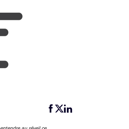
Partager cette page sur Facebook
Partager cette page sur Twitter
Partager cette page sur LinkedIn
 entendre au réveil ce