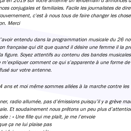
ça en 2019 sur votre antenne un lendemain d’annonces d
nces conjugales et familiales. Facile les journalistes de dir
gouvernement, c’est à nous tous de faire changer les chose
on. Merci
 d’avoir entendu dans la programmation musicale du 26 n
n française qui dit que quand il désire une femme il la pr
 la figure. Soyez attentifs au contenu des bandes musicale
de m’expliquer comment ce qui s’apparente à une forme de 
fusé sur votre antenne.
4 ans et moi même sommes allées à la marche contre les v
ner, radio allumée, pas d’émissions puisqu’il y a grève ma
cale. Et soudainement nous prêtons un peu plus d’attentio
ée : « Une fille qui me plaît, je me l’envoie
que ça ne lui plaise pas