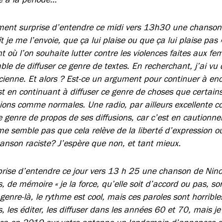
ment surprise d’entendre ce midi vers 13h30 une chanson di
ît je me l’envoie, que ça lui plaise ou que ça lui plaise pas 
 où l’on souhaite lutter contre les violences faites aux f
le de diffuser ce genre de textes. En recherchant, j’ai vu
ncienne. Et alors ? Est-ce un argument pour continuer à en
t en continuant à diffuser ce genre de choses que certai
tions comme normales. Une radio, par ailleurs excellente c
 genre de propos de ses diffusions, car c’est en cautionne
me semble pas que cela relève de la liberté d’expression o
hanson raciste? J’espère que non, et tant mieux.
rise d’entendre ce jour vers 13 h 25 une chanson de Nino
s, de mémoire « je la force, qu’elle soit d’accord ou pas, son
 genre-là, le rythme est cool, mais ces paroles sont horrib
s, les éditer, les diffuser dans les années 60 et 70, mais 