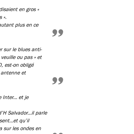
isaient en gros «
s ».
autant plus en ce
r sur le blues anti-
 veuille ou pas » et
0, est-on obligé
e antenne et
 Inter… et je
d’H Salvador…il parle
sent…et qu’il
a sur les ondes en