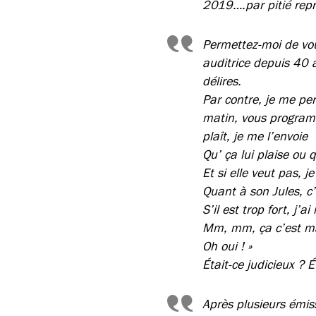
2019….par pitié repr
Permettez-moi de vo
auditrice depuis 40 
délires.
Par contre, je me per
matin, vous programme
plaît, je me l’envoie
Qu’ ça lui plaise ou q
Et si elle veut pas, je
Quant à son Jules, c’
S’il est trop fort, j’a
Mm, mm, ça c’est m
Oh oui ! »
Était-ce judicieux ?
Après plusieurs émis