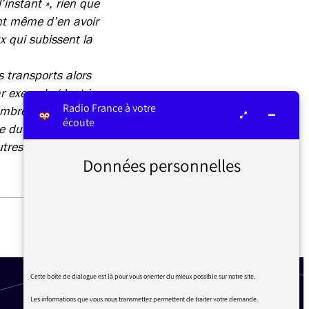
’instant », rien que
vant même d’en avoir
x qui subissent la
 transports alors
ar exemple (dont je
Radio France à votre
cembre depuis un
écoute
e du point de vue
tres professions.
Données personnelles
#50 PÈLE-MÊLE
Cette boîte de dialogue est là pour vous orienter du mieux possible sur notre site.
Les informations que vous nous transmettez permettent de traiter votre demande.