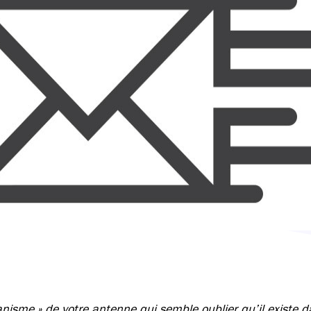
ianisme » de votre antenne qui semble oublier qu’il existe 