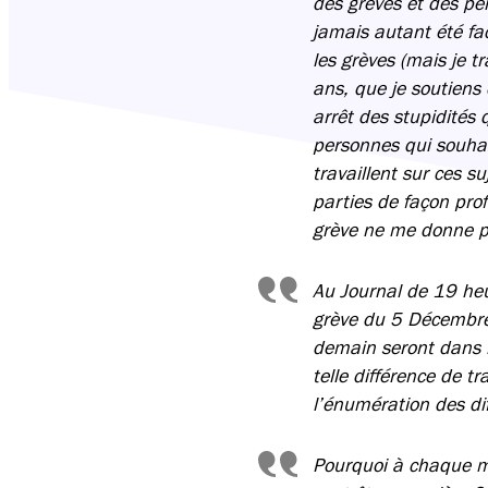
des grèves et des per
jamais autant été fac
les grèves (mais je t
ans, que je soutiens
arrêt des stupidités 
personnes qui souhait
travaillent sur ces s
parties de façon prof
grève ne me donne pl
Au Journal de 19 heur
grève du 5 Décembre.
demain seront dans la
telle différence de t
l’énumération des dif
Pourquoi à chaque mo