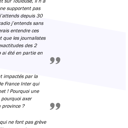
t sur Toulouse, il n’a
s ne supportent pas
 j’attends depuis 30
radio j’entends sans
erais entendre ces
 que les journalistes
nexactitudes des 2
 ai été en partie en
nt impactés par la
e France Inter qui
net ! Pourquoi une
t pourquoi axer
a province ?
qui ne font pas grève