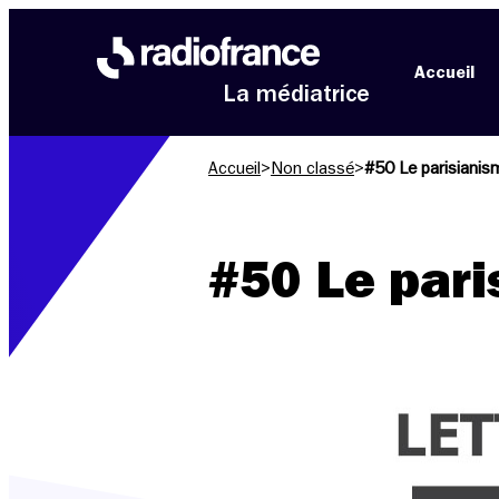
Aller au menu
Aller au contenu
Aller au pied de page
Accueil
La médiatrice
Accueil
>
Non classé
>
#50 Le parisianis
#50 Le par