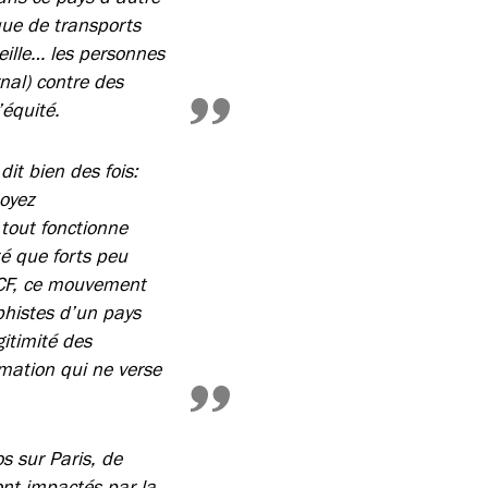
que de transports
eille… les personnes
nal) contre des
’équité.
it bien des fois:
soyez
tout fonctionne
é que forts peu
NCF, ce mouvement
ophistes d’un pays
itimité des
mation qui ne verse
s sur Paris, de
ont impactés par la