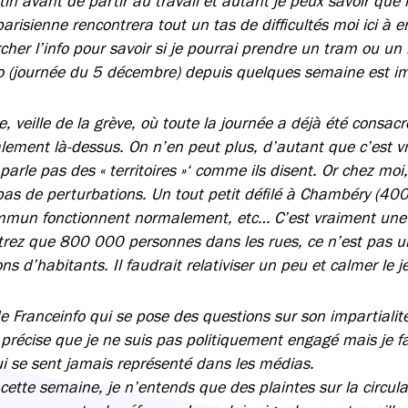
in avant de partir au travail et autant je peux savoir que 
 parisienne rencontrera tout un tas de difficultés moi ici à 
hercher l’info pour savoir si je pourrai prendre un tram ou u
fo (journée du 5 décembre) depuis quelques semaine est i
 veille de la grève, où toute la journée a déjà été consacré
lement là-dessus. On n’en peut plus, d’autant que c’est 
parle pas des « territoires »‘ comme ils disent. Or chez moi
s de perturbations. Un tout petit défilé à Chambéry (400
mmun fonctionnent normalement, etc… C’est vraiment une i
trez que 800 000 personnes dans les rues, ce n’est pas u
ns d’habitants. Il faudrait relativiser un peu et calmer le j
de Franceinfo qui se pose des questions sur son impartialit
précise que je ne suis pas politiquement engagé mais je fa
ui se sent jamais représenté dans les médias.
cette semaine, je n’entends que des plaintes sur la circulat