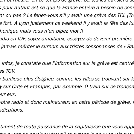
 pour autant est-ce que la France entière a besoin de conna
ent ou pas ? Le feriez-vous s’il y avait une grève des TCL 
e fort. A Lyon justement ce weekend il y avait la fête des l
phonique mais vous n’en pipez mot !!
adio en IDF, soyez ambitieux, essayez de devenir première r
jamais mériter le surnom aux tristes consonances de « Radi
 infos, je constate que l’information sur la grève est centré
es TGV.
 banlieue plus éloignée, comme les villes se trouvant sur l
y-sur-Orge et Étampes, par exemple. 0 train sur ce tronçon
ur eux.
 votre radio et donc malheureux en cette période de grève,
dications.
timent de toute puissance de la capitale/ce que vous appel