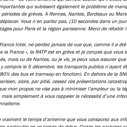
 importantes qui subissent également le problème de man
es périodes de grèves. A Rennes, Nantes, Bordeaux ou Mars
déplacer. Vous n’en parlez pas, (10 secondes dans un jour
ages pour Paris et la région parisienne. Merci de rétablir l
France Inter, ne perdez jamais de vue que, comme il a été d
te la France », la RATP est en grève et je conçois que vous 
s, mais vu de Nantes, ou je vis, je peux vous assurer que 
y compris le 5 décembre, les transports publics n’ayant ét
 (80% des bus et tramway en fonction). En dehors de la S
arisien, alors, par pitié, cessez ces présentations catastr
 que mon propos ne vise pas à minimiser l’ampleur ou la lég
mais simplement à vous rappeler la nécessité d’une infor
nnalisme.
te vraiment le temps d’antenne que vous consacrez aux info
en particulier en ce temps de grève. Certes les parisiens s