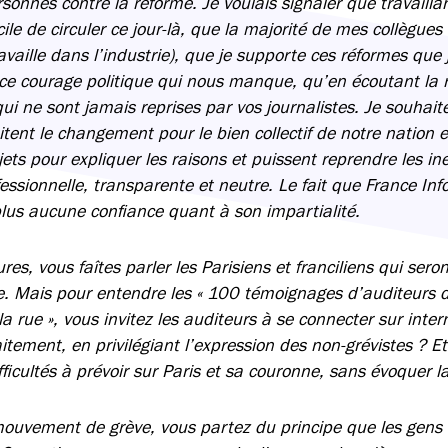
sonnes contre la réforme. Je voulais signaler que travaillan
ile de circuler ce jour-là, que la majorité de mes collègue
ravaille dans l’industrie), que je supporte ces réformes que
 ce courage politique qui nous manque, qu’en écoutant la 
qui ne sont jamais reprises par vos journalistes. Je souhait
ent le changement pour le bien collectif de notre nation et
ujets pour expliquer les raisons et puissent reprendre les i
essionnelle, transparente et neutre. Le fait que France Info
us aucune confiance quant à son impartialité.
es, vous faîtes parler les Parisiens et franciliens qui sero
 Mais pour entendre les « 100 témoignages d’auditeurs d
 rue », vous invitez les auditeurs à se connecter sur inter
raitement, en privilégiant l’expression des non-grévistes ? E
ficultés à prévoir sur Paris et sa couronne, sans évoquer l
uvement de grève, vous partez du principe que les gens 