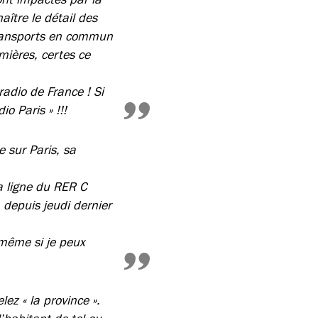
ître le détail des
(Transports en commun
umières, certes ce
adio de France ! Si
o Paris » !!!
e sur Paris, sa
a ligne du RER C
 depuis jeudi dernier
 même si je peux
ez « la province ».