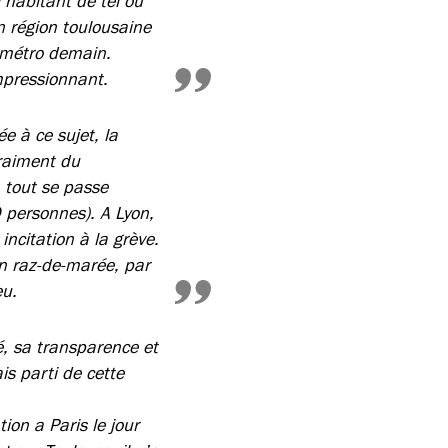
l’habitant de tel ou
en région toulousaine
n métro demain.
mpressionnant.
e à ce sujet, la
vraiment du
, tout se passe
 personnes). A Lyon,
ncitation à la grève.
n raz-de-marée, par
eu.
é, sa transparence et
is parti de cette
ion a Paris le jour