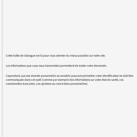
à l’auditeur, seuls quelques
journalistes sont plus factuels.
J’apprécie très moyennement que
vous qualifiiez à maintes reprises
ce premier jour de frappes israélo-
américaines de journée
Cette boîte de dialogue est là pour vous orienter du mieux possible sur notre site.
« historique ». Pour moi, ce terme
Les informations que vous nous transmettez permettent de traiter votre demande.
revêt souvent une connotation
Cependant, aucune donnée personnelle ou sensible pouvant permettre votre identification ne doit être
positive. Comme si on pouvait se
communiquée dans cet outil (comme par exemple des informations sur votre état de santé, vos
coordonnées bancaires, vos opinions ou convictions personnelles).
réjouir du début d’une nouvelle
guerre… Ce n’est pas mon cas.
J’ajoute que vos reportages en
Iran font surtout état d’un
enthousiasme de la part de la
population. J’ai du mal à croire
que tout le peuple iranien soit