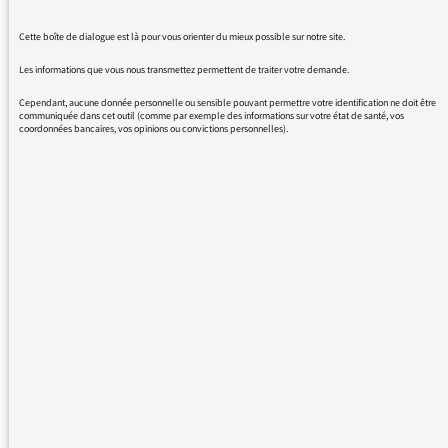
abondamment la prononciation
viciée « epstine ».
Cette boîte de dialogue est là pour vous orienter du mieux possible sur notre site.
N’y aurait-il pas moyen de leur
Les informations que vous nous transmettez permettent de traiter votre demande.
indiquer, poliment mais
Cependant, aucune donnée personnelle ou sensible pouvant permettre votre identification ne doit être
fermement, qu’ils propagent,
communiquée dans cet outil (comme par exemple des informations sur votre état de santé, vos
coordonnées bancaires, vos opinions ou convictions personnelles).
souvent à leur insu (mais ce n’est
pas vraiment une excuse) une
impropriété de langage assez
calamiteuse. Il ne leur viendrait
certainement pas à l’idée (pas
plus qu’aux Américains, même un
peu cultivés) de prononcer
« Albert Einstine » ou bien
« Gertrude Stine », ou encore
« Serguei Eisenstine », ou de
nommer le créateur du célèbre
monstre « Frankenstine ». Les
exemples ne manquent pas…