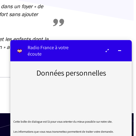
 dans un foyer « de
fort sans ajouter
t les enfants dont la
n » avec mise à
Radio France à votre
écoute
Données personnelles
FRANÇOIS RUFFIN INVITÉ DU
GRAND ENTRETIEN SUR
FRANCE INTER
Cette boîte de dialogue est là pour vous orienter du mieux possible sur notre site.
Les informations que vous nous transmettez permettent de traiter votre demande.