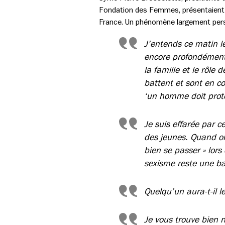
Fondation des Femmes, présentaient
France. Un phénomène largement pers
J’entends ce matin l
encore profondément 
la famille et le rôl
battent et sont en co
‘un homme doit protég
Je suis effarée par c
des jeunes. Quand on
bien se passer » lor
sexisme reste une ba
Quelqu’un aura-t-il l
Je vous trouve bien n