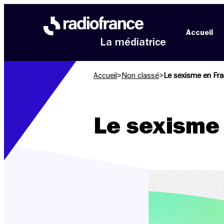
Aller au menu
Aller au contenu
Aller au pied de page
Accueil
La médiatrice
Accueil
>
Non classé
>
Le sexisme en Fr
Le sexisme