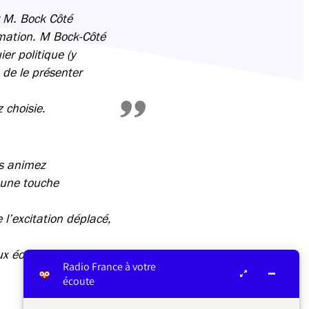
r M. Bock Côté
rmation. M Bock-Côté
er politique (y
 de le présenter
 choisie.
us animez
 une touche
l’excitation déplacé,
aux échanges posés
Radio France à votre
écoute