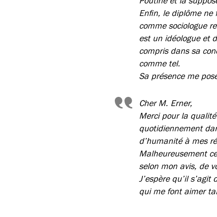
Poutine et la suppos
Enfin, le diplôme ne 
comme sociologue rev
est un idéologue et d
compris dans sa conc
comme tel.
Sa présence me pose 
Cher M. Erner,
Merci pour la qualit
quotidiennement dan
d’humanité à mes rév
Malheureusement ce n
selon mon avis, de vo
J’espère qu’il s’agi
qui me font aimer ta