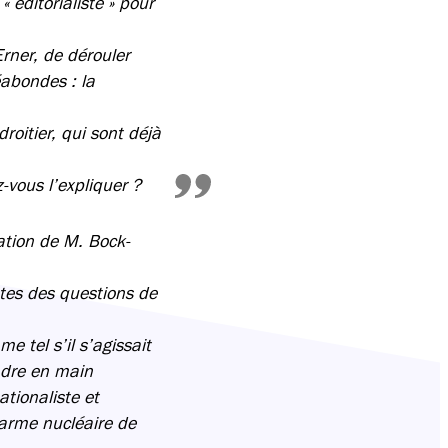
éditorialiste » pour
Erner, de dérouler
éabondes : la
roitier, qui sont déjà
-vous l’expliquer ?
ation de M. Bock-
stes des questions de
e tel s’il s’agissait
ndre en main
ationaliste et
arme nucléaire de