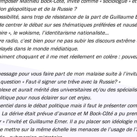
mposer Mathieu Bock-Côté, invité comme « sociologue » et « 
ion géopolitique et de la Russie ?
ssibilité, sans trop de résistance de la part de Guillaume 
 de centrer le débat sur ses thématiques préférées et naus
re », le wokisme, l’identitarisme nationaliste…
e radio, c’est bien pour ne pas subir les discours extrême d
elayés dans le monde médiatique.
aiment choquant et il me met réellement en colère : pouvez
essage pour vous faire part de mon malaise suite à l’invit
question « Faut-il signer une trêve avec la Russie? »
exe et aurait mérité des universitaires et/ou des spéciali
tique pour nous éclairer sur cet enjeu.
entiel dans le débat politique mais il faut le présenter comm
. La dérive était prévue d’avance et M Bock-Côté a pu pre
r » l’invité et Guillaume Erner. Il a pu placer son idéologie n
mettre sur la même échelle les menaces de l’usage de l’