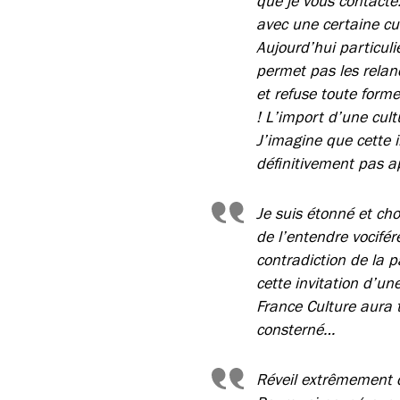
que je vous contacte
avec une certaine cul
Aujourd’hui particuli
permet pas les relan
et refuse toute form
! L’import d’une cult
J’imagine que cette i
définitivement pas ap
Je suis étonné et ch
de l’entendre vocifé
contradiction de la p
cette invitation d’un
France Culture aura t
consterné…
Réveil extrêmement 