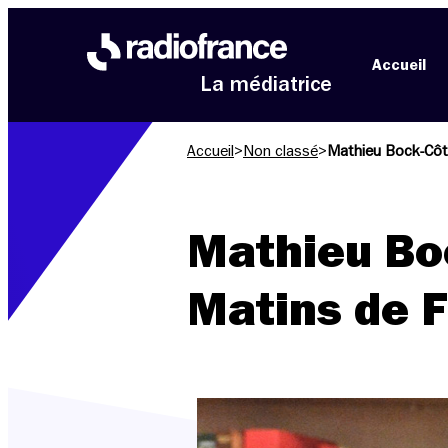
Aller au menu
Aller au contenu
Aller au pied de page
Accueil
La médiatrice
Accueil
>
Non classé
>
Mathieu Bock-Côté
Mathieu Boc
Matins de F