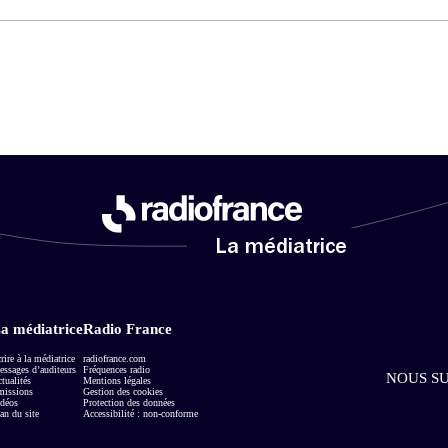
La médiatrice
a médiatrice
Radio France
rire à la médiatrice
radiofrance.com
ssages d’auditeurs
Fréquences radio
NOUS SU
tualités
Mentions légales
missions
Gestion des cookies
déos
Protection des données
an du site
Accessibilité : non-conforme