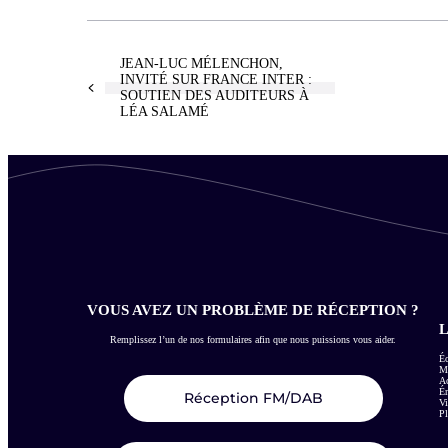
JEAN-LUC MÉLENCHON,
INVITÉ SUR FRANCE INTER :
SOUTIEN DES AUDITEURS À
LÉA SALAMÉ
VOUS AVEZ UN PROBLÈME DE RÉCEPTION ?
L
Remplissez l’un de nos formulaires afin que nous puissions vous aider.
Éc
Me
Ac
É
Réception FM/DAB
Vi
Pl