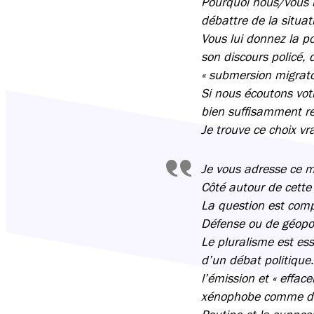
Pourquoi nous/vous i
débattre de la situat
Vous lui donnez la po
son discours policé,
« submersion migratoi
Si nous écoutons votr
bien suffisamment r
Je trouve ce choix vr
Je vous adresse ce m
Côté autour de cette 
La question est compl
Défense ou de géopoli
Le pluralisme est ess
d’un débat politique
l’émission et « efface
xénophobe comme de 