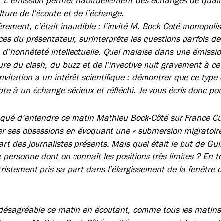
. L’émission permet habituellement des échanges de qualit
ture de l’écoute et de l’échange.
èrement, c’était inaudible : l’invité M. Bock Coté monopolis
ces du présentateur, surinterprête les questions parfois d
e d’honnêteté intellectuelle. Quel malaise dans une émissio
ure du clash, du buzz et de l’invective nuit gravement à ce
nvitation a un intérêt scientifique : démontrer que ce type d
te à un échange sérieux et réfléchi. Je vous écris donc po
oqué d’entendre ce matin Mathieu Bock-Côté sur France Cul
rer ses obsessions en évoquant une « submersion migratoi
art des journalistes présents. Mais quel était le but de G
e personne dont on connaît les positions très limites ? En 
ristement pris sa part dans l’élargissement de la fenêtre d
désagréable ce matin en écoutant, comme tous les matins,