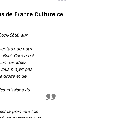
Partager cette page sur Facebook
Partager cette page sur Twitter
Partager cette page sur LinkedIn
s de France Culture ce
Bock-Côté, sur
mentaux de notre
u Bock-Coté n’est
ion des idées
e vous n’ayez pas
 droite et de
des missions du
st la première fois