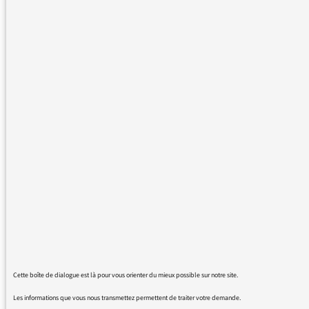
«
Vous faites la part belle au libéralisme, au mondialisme en
oubliant de défendre le monde ouvrier,
nous écrit Jean.
Mais
finalement, vous êtes tous issus des mêmes écoles et des
mêmes moules
». Tous les journalistes à Radio France sont-ils
des clones ?
Comment les journalistes sont-ils recrutés à Radio France ?
Le recrutement s’effectue parmi une sélection de
80 journalistes qui, durant quelques années, ont
peaufiné leur formation à travers différents
contrats de remplacement au sein des rédactions
de Radio France. Et ce après avoir réussi un
concours pour accéder à cette espèce de centre
de formation interne. Ils ont tous suivi un
parcours classique (stages, piges…), mais
Cette boîte de dialogue est là pour vous orienter du mieux possible sur notre site.
viennent d’univers fondamentalement différents :
Les informations que vous nous transmettez permettent de traiter votre demande.
80% d’entre eux sont issus d’écoles de