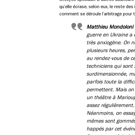
qu’elle écrase, selon eux, le reste de
comment se déroule l’arbitrage pour t
Matthieu Mondoloni
guerre en Ukraine a é
très anxiogène. On n
plusieurs heures, pen
au rendez-vous de ce
techniciens qui sont 
surdimensionnée, mai
parfois toute la diff
permettent. Mais on s
un théâtre à Marioupol
assez régulièrement.
Néanmoins, on essaye 
mêmes sont gommés, 
happés par cet événe