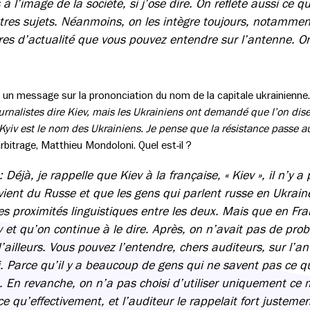
 à l’image de la société, si j’ose dire. On reflète aussi ce qu
res sujets. Néanmoins, on les intègre toujours, notammen
es d’actualité que vous pouvez entendre sur l’antenne. O
c un message sur la prononciation du nom de la capitale ukrainien
nalistes dire Kiev, mais les Ukrainiens ont demandé que l’on dise 
yiv est le nom des Ukrainiens. Je pense que la résistance passe aus
arbitrage, Matthieu Mondoloni. Quel est-il ?
: Déjà, je rappelle que Kiev à la française, « Kiev », il n’y 
ent du Russe et que les gens qui parlent russe en Ukrain
s proximités linguistiques entre les deux. Mais que en Fran
v et qu’on continue à le dire. Après, on n’avait pas de pro
d’ailleurs. Vous pouvez l’entendre, chers auditeurs, sur l’a
 Parce qu’il y a beaucoup de gens qui ne savent pas ce que 
t. En revanche, on n’a pas choisi d’utiliser uniquement ce 
 qu’effectivement, et l’auditeur le rappelait fort justemen