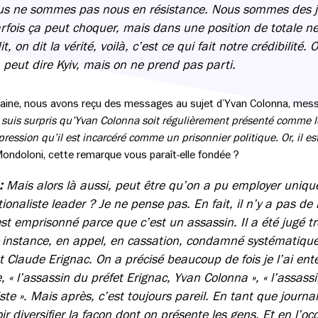
us ne sommes pas nous en résistance. Nous sommes des jou
fois ça peut choquer, mais dans une position de totale neut
, on dit la vérité, voilà, c’est ce qui fait notre crédibilité. 
 peut dire Kyiv, mais on ne prend pas parti.
aine, nous avons reçu des messages au sujet d’Yvan Colonna, mess
e suis surpris qu’Yvan Colonna soit régulièrement présenté comme l
pression qu’il est incarcéré comme un prisonnier politique. Or, il es
ndoloni, cette remarque vous paraît-elle fondée ?
 :
Mais alors là aussi, peut être qu’on a pu employer uniqu
onaliste leader ? Je ne pense pas. En fait, il n’y a pas de l
st emprisonné parce que c’est un assassin. Il a été jugé tro
e instance, en appel, en cassation, condamné systématiq
et Claude Erignac. On a précisé beaucoup de fois je l’ai 
e, « l’assassin du préfet Erignac, Yvan Colonna », « l’assassi
iste ». Mais après, c’est toujours pareil. En tant que journa
ir diversifier la façon dont on présente les gens. Et en l’oc