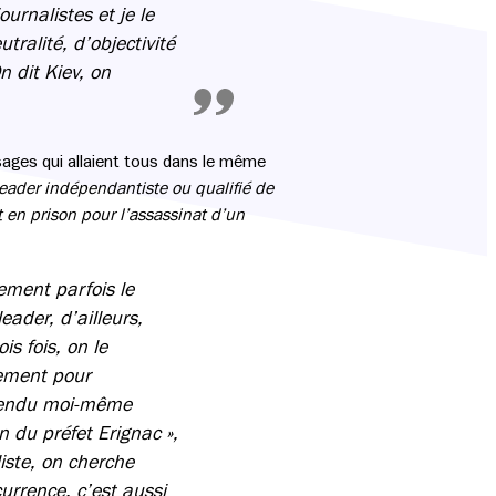
rnalistes et je le
ralité, d’objectivité
On dit Kiev, on
ages qui allaient tous dans le même
eader indépendantiste ou qualifié de
t en prison pour l’assassinat d’un
ement parfois le
eader, d’ailleurs,
is fois, on le
uement pour
entendu moi-même
n du préfet Erignac »,
liste, on cherche
currence, c’est aussi