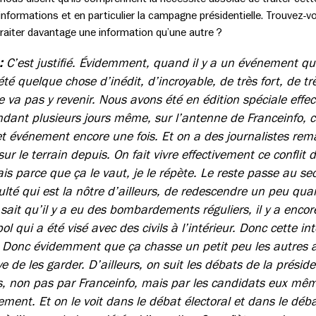
s informations et en particulier la campagne présidentielle. Trouvez-v
raiter davantage une information qu’une autre ?
 :
C’est justifié. Évidemment, quand il y a un événement qui 
té quelque chose d’inédit, d’incroyable, de très fort, de tr
e va pas y revenir. Nous avons été en édition spéciale eff
dant plusieurs jours même, sur l’antenne de Franceinfo, car
t événement encore une fois. Et on a des journalistes rem
sur le terrain depuis. On fait vivre effectivement ce conflit
s parce que ça le vaut, je le répète. Le reste passe au sec
iculté qui est la nôtre d’ailleurs, de redescendre un peu q
ait qu’il y a eu des bombardements réguliers, il y a encor
 qui a été visé avec des civils à l’intérieur. Donc cette inte
 Donc évidemment que ça chasse un petit peu les autres a
de les garder. D’ailleurs, on suit les débats de la préside
non pas par Franceinfo, mais par les candidats eux mêm
ment. Et on le voit dans le débat électoral et dans le dé