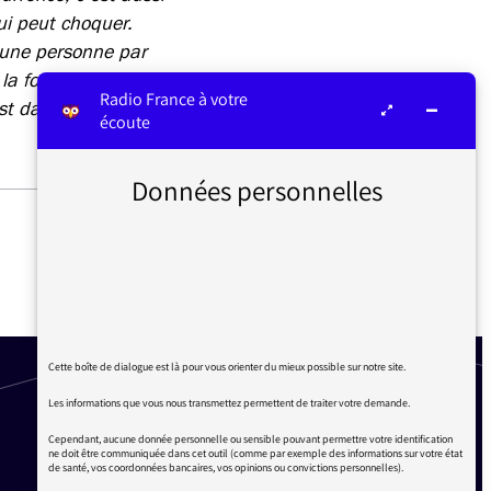
ui peut choquer.
t une personne par
 la fois un militant
Radio France à votre
est dans le coma.
écoute
Données personnelles
L’UKRAINE, LES INVITÉS
SCIENTIFIQUES ET LA MESSE
EN LATIN SUR FRANCE
CULTURE
Cette boîte de dialogue est là pour vous orienter du mieux possible sur notre site.
Les informations que vous nous transmettez permettent de traiter votre demande.
Cependant, aucune donnée personnelle ou sensible pouvant permettre votre identification
ne doit être communiquée dans cet outil (comme par exemple des informations sur votre état
de santé, vos coordonnées bancaires, vos opinions ou convictions personnelles).