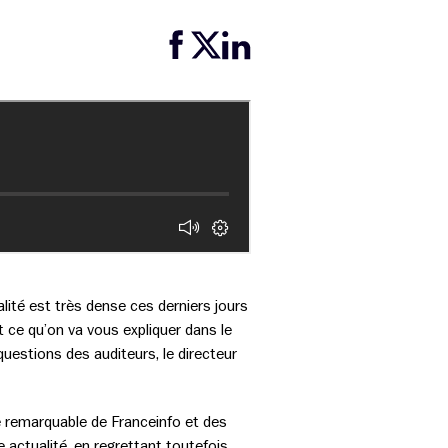
Partager cette page sur Facebook
Partager cette page sur Twitter
Partager cette page sur LinkedIn
alité est très dense ces derniers jours
 ce qu’on va vous expliquer dans le
estions des auditeurs, le directeur
e remarquable de Franceinfo et des
 actualité, en regrettant toutefois