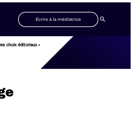
Écrire à la médiatrice
Recherche
es choix éditoriaux »
age