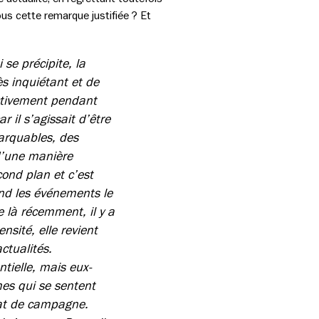
ous cette remarque justifiée ? Et
se précipite, la
ès inquiétant et de
ectivement pendant
 il s’agissait d’être
arquables, des
 d’une manière
ond plan et c’est
uand les événements le
e là récemment, il y a
nsité, elle revient
ctualités.
ntielle, mais eux-
es qui se sentent
bat de campagne.