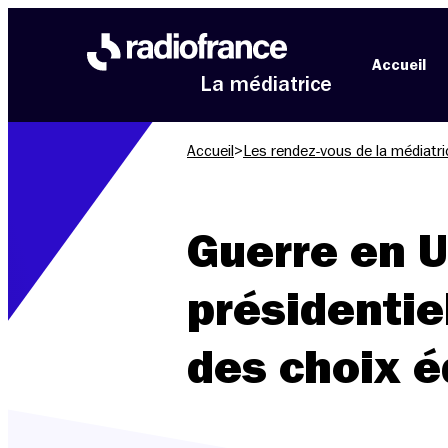
Aller au menu
Aller au contenu
Aller au pied de page
Accueil
La médiatrice
Accueil
>
Les rendez-vous de la médiatri
Guerre en 
présidentie
des choix é