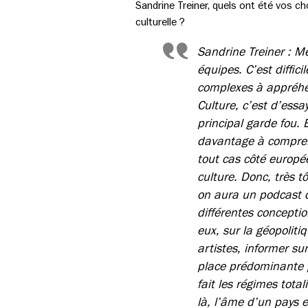
Sandrine Treiner, quels ont été vos cho
culturelle ?
Sandrine Treiner : Me
équipes. C’est diffi
complexes à appréhe
Culture, c’est d’essa
principal garde fou.
davantage à comprend
tout cas côté europée
culture. Donc, très tô
on aura un podcast d
différentes concepti
eux, sur la géopoliti
artistes, informer su
place prédominante p
fait les régimes tota
là, l’âme d’un pays e