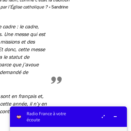
par l’Église catholique ? »
Sandrine
 cadre : le cadre,
s. Une messe qui est
 missions et des
Et donc, cette messe
 le statut de
parce que j’avoue
ai demandé de
 sont en français et,
ette année, il n’y en
contents. »
Radio France à votre
écoute