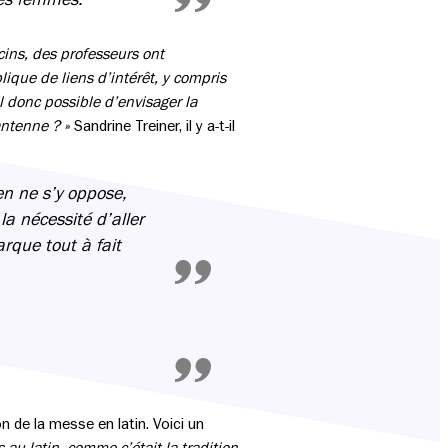
cins, des professeurs ont
ique de liens d’intérêt, y compris
-il donc possible d’envisager la
antenne ? »
Sandrine Treiner, il y a-t-il
en ne s’y oppose,
la nécessité d’aller
arque tout à fait
n de la messe en latin. Voici un
 au latin, comme c’était la tradition