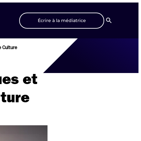
Écrire à la médiatrice
Recherche
e Culture
ues et
lture