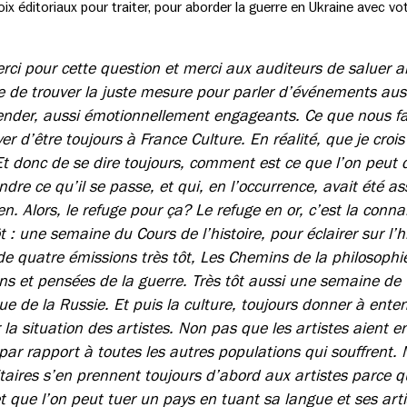
ix éditoriaux pour traiter, pour aborder la guerre en Ukraine avec vot
rci pour cette question et merci aux auditeurs de saluer ain
cile de trouver la juste mesure pour parler d’événements au
nder, aussi émotionnellement engageants. Ce que nous fa
yer d’être toujours à France Culture. En réalité, que je crois
 Et donc de se dire toujours, comment est ce que l’on peut
re ce qu’il se passe, et qui, en l’occurrence, avait été a
n. Alors, le refuge pour ça? Le refuge en or, c’est la conna
t : une semaine du Cours de l’histoire, pour éclairer sur l’h
e quatre émissions très tôt, Les Chemins de la philosophie,
ons et pensées de la guerre. Très tôt aussi une semaine de
que de la Russie. Et puis la culture, toujours donner à ente
r la situation des artistes. Non pas que les artistes aient e
ar rapport à toutes les autres populations qui souffrent. 
litaires s’en prennent toujours d’abord aux artistes parce qu
t que l’on peut tuer un pays en tuant sa langue et ses arti