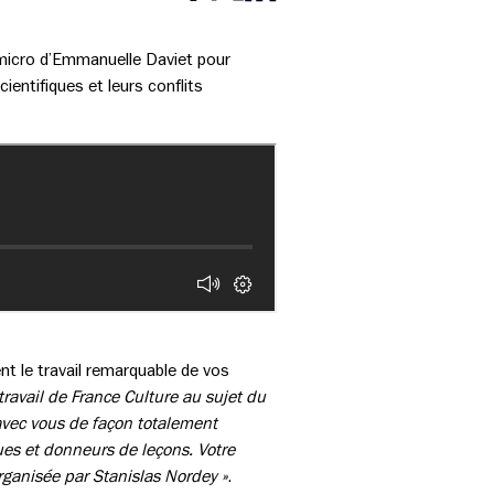
Partager cette page sur Facebook
Partager cette page sur Twitter
Partager cette page sur LinkedIn
u micro d’Emmanuelle Daviet pour
ientifiques et leurs conflits
ent le travail remarquable de vos
travail de France Culture au sujet du
 avec vous de façon totalement
gues et donneurs de leçons. Votre
rganisée par Stanislas Nordey »
.