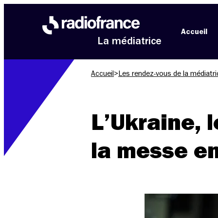
Aller au menu
Aller au contenu
Aller au pied de page
Accueil
La médiatrice
Accueil
>
Les rendez-vous de la médiatri
L’Ukraine, l
la messe en