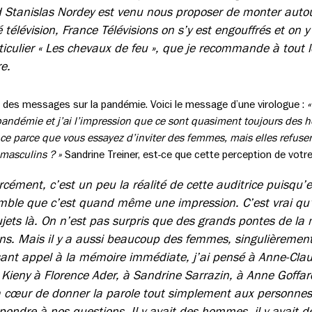
 Stanislas Nordey est venu nous proposer de monter autour
 télévision, France Télévisions on s’y est engouffrés et on 
ticulier « Les chevaux de feu », que je recommande à tout 
re.
 des messages sur la pandémie. Voici le message d’une virologue :
«
 pandémie et j’ai l’impression que ce sont quasiment toujours des 
e parce que vous essayez d’inviter des femmes, mais elles refuse
 masculins ? »
Sandrine Treiner, est-ce que cette perception de votre
rcément, c’est un peu la réalité de cette auditrice puisqu’e
mble que c’est quand même une impression. C’est vrai qu’
ujets là. On n’est pas surpris que des grands pontes de la
ns. Mais il y a aussi beaucoup des femmes, singulièremen
ant appel à la mémoire immédiate, j’ai pensé à Anne-Clau
Kieny à Florence Ader, à Sandrine Sarrazin, à Anne Goffard
 cœur de donner la parole tout simplement aux personnes 
ondre à nos questions. Il y avait des hommes, il y avait 