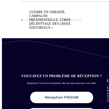
GUERRE EN UKRAINE,
CAMPAGNE
PRÉSIDENTIELLE, CORSE :
DÉCRYPTAGE DES CHOIX
ÉDITORIAUX »
VOUS AVEZ UN PROBLÈME DE RÉCEPTION ?
L
Remplissez l’un de nos formulaires afin que nous puissions vous aider.
Éc
Me
Ac
É
Réception FM/DAB
Vi
Pl