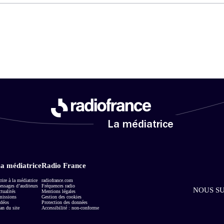
La médiatrice
a médiatrice
Radio France
rire à la médiatrice
radiofrance.com
ssages d’auditeurs
Fréquences radio
NOUS SU
tualités
Mentions légales
missions
Gestion des cookies
déos
Protection des données
an du site
Accessibilité : non-conforme