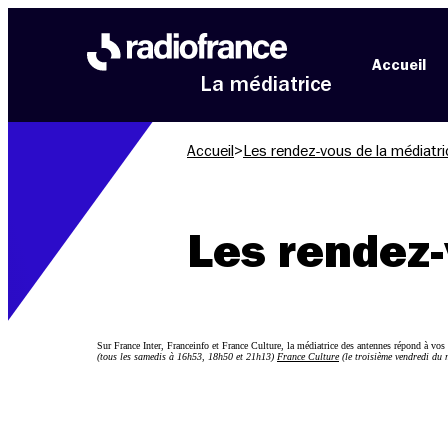
Aller au menu
Aller au contenu
Aller au pied de page
Accueil
La médiatrice
Accueil
>
Les rendez-vous de la médiatri
Les rendez-
Sur France Inter, Franceinfo et France Culture, la médiatrice des antennes répond à vos
(tous les samedis à 16h53, 18h50 et 21h13)
France Culture
(le troisième vendredi du 