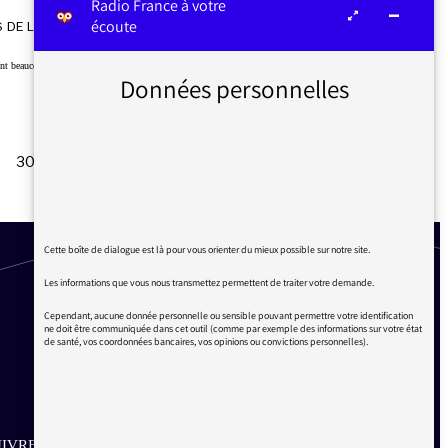
Radio France à votre
écoute
16/06/2016
 DE LA MÉDIATRICE
nt beaucoup réagi à deux sujets totalement différents : le football et Jean-Marie Le…
Données personnelles
30
…
40
…
50
…
60
…
67
Suivant
Cette boîte de dialogue est là pour vous orienter du mieux possible sur notre site.
Les informations que vous nous transmettez permettent de traiter votre demande.
Cependant, aucune donnée personnelle ou sensible pouvant permettre votre identification
ne doit être communiquée dans cet outil (comme par exemple des informations sur votre état
de santé, vos coordonnées bancaires, vos opinions ou convictions personnelles).
IVRE SUR LES RÉSEAUX