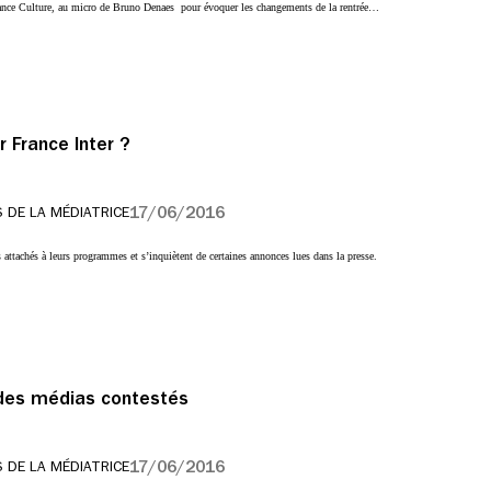
France Culture, au micro de Bruno Denaes pour évoquer les changements de la rentrée…
r France Inter ?
17/06/2016
 DE LA MÉDIATRICE
ès attachés à leurs programmes et s’inquiètent de certaines annonces lues dans la presse.
 des médias contestés
17/06/2016
 DE LA MÉDIATRICE