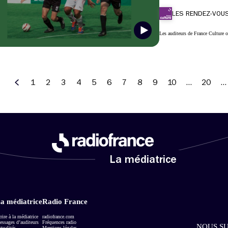
LES RENDEZ-VOUS
Les auditeurs de France Culture o
1
2
3
4
5
6
7
8
9
10
…
20
…
Précédent
La médiatrice
a médiatrice
Radio France
rire à la médiatrice
radiofrance.com
ssages d’auditeurs
Fréquences radio
NOUS SU
tualités
Mentions légales