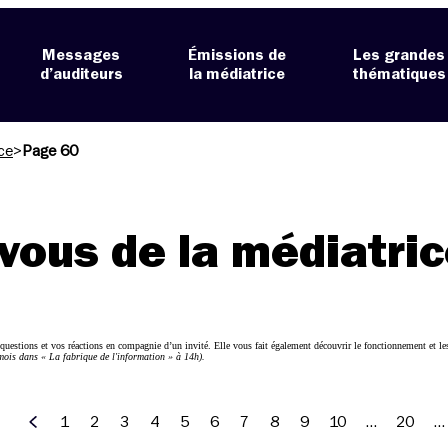
Messages
Émissions de
Les grandes
d’auditeurs
la médiatrice
thématiques
ce
>
Page 60
vous de la médiatri
 questions et vos réactions en compagnie d’un invité. Elle vous fait également découvrir le fonctionnement et le
mois dans « La fabrique de l'information » à 14h).
1
2
3
4
5
6
7
8
9
10
…
20
…
Précédent