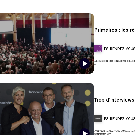
Primaires : les r
LES RENDEZ-VOUS
La question des équilibres politi
on…
Trop d’interviews
LES RENDEZ-VOUS
Nouveau rendez-vous de cette rent
remarques des…