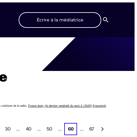
Écrire à la médiatrice
Recherche
ce
s coulisses de la radio.
France Inter, (le dernier vendredi du mois à 13h30)
Franceinfo
30
…
40
…
50
…
60
…
67
Suivant