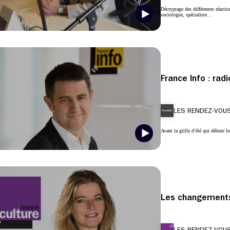
Décryptage des différentes réactio
sociologue, spécialiste…
France Info : radi
LES RENDEZ-VOUS
Avant la grille d’été qui débute 
Les changements 
LES RENDEZ-VOUS