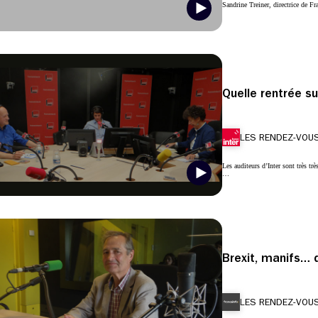
Sandrine Treiner, directrice de 
Quelle rentrée su
LES RENDEZ-VOUS
Les auditeurs d’Inter sont très tr
…
Brexit, manifs…
LES RENDEZ-VOUS