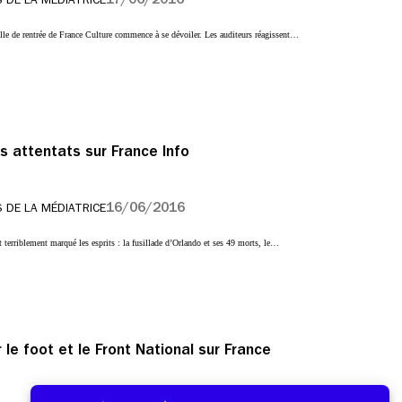
ille de rentrée de France Culture commence à se dévoiler. Les auditeurs réagissent…
s attentats sur France Info
16/06/2016
 DE LA MÉDIATRICE
 terriblement marqué les esprits : la fusillade d’Orlando et ses 49 morts, le…
 le foot et le Front National sur France