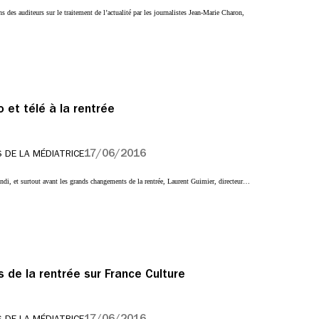
ns des auditeurs sur le traitement de l’actualité par les journalistes Jean-Marie Charon,
o et télé à la rentrée
17/06/2016
 DE LA MÉDIATRICE
lundi, et surtout avant les grands changements de la rentrée, Laurent Guimier, directeur…
de la rentrée sur France Culture
17/06/2016
 DE LA MÉDIATRICE