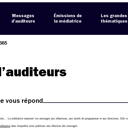
Messages
Émissions de
Les grandes
d’auditeurs
la médiatrice
thématiques
665
’auditeurs
ice vous répond
ites… La médiatrice transmet vos messages aux rédactions, aux unités de programmes et aux directions. Elle vo
médiatrice
dans lesquelles nous publions une sélection des messages.