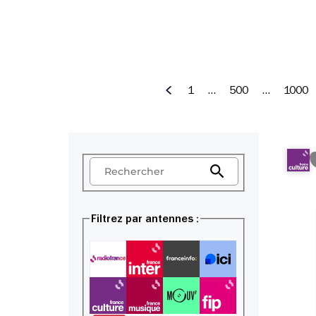
1
…
500
…
1000
Précédent
Recherche par mots-clés :
Recherche
Filtrez par antennes :
Radio France
France Inter
franceinfo
ici
France Culture
France Musique
Mouv'
Fip