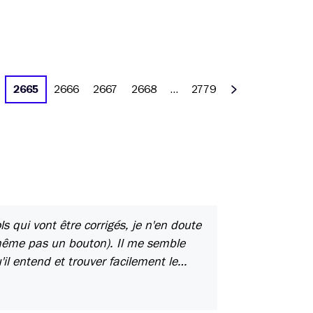
2665
2666
2667
2668
…
2779
Suivant
ols qui vont être corrigés, je n'en doute
t même pas un bouton). Il me semble
il entend et trouver facilement le…