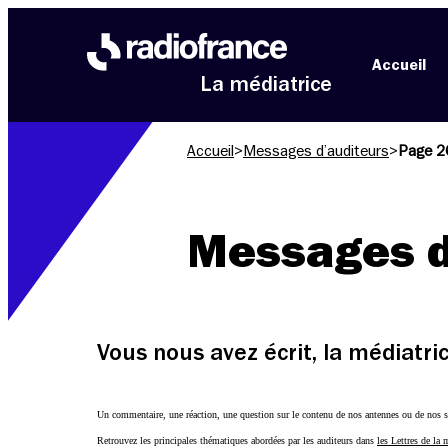
Aller au menu
Aller au contenu
Aller au pied de page
Accueil
La médiatrice
Accueil
>
Messages d’auditeurs
>
Page 2
Messages d
Vous nous avez écrit, la médiatr
Un commentaire, une réaction, une question sur le contenu de nos antennes ou de nos s
Retrouvez les principales thématiques abordées par les auditeurs dans
les Lettres de la 