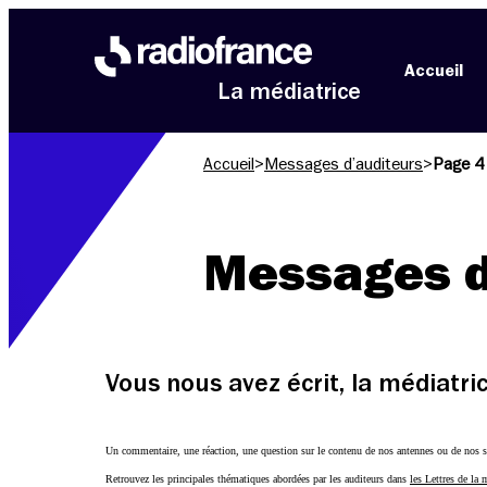
Aller au menu
Aller au contenu
Aller au pied de page
Accueil
La médiatrice
Accueil
>
Messages d’auditeurs
>
Page 4
Messages d
Vous nous avez écrit, la médiatr
Un commentaire, une réaction, une question sur le contenu de nos antennes ou de nos s
Retrouvez les principales thématiques abordées par les auditeurs dans
les Lettres de la 