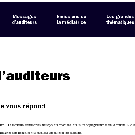
Messages
Émissions de
Les grandes
d’auditeurs
la médiatrice
thématiques
’auditeurs
ice vous répond
ites… La médiatrice transmet vos messages aux rédactions, aux unités de programmes et aux directions. Elle vo
médiatrice
dans lesquelles nous publions une sélection des messages.