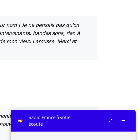
ur nom ! Je ne pensais pas qu'on
Intervenants, bandes sons, rien à
es de mon vieux Larousse. Merci et
e, l’originalité et la qualité des
Radio France à votre
écoute
nouveautés et d’y retrouver aussi des