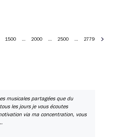
1500
…
2000
…
2500
…
2779
Suivant
rtes musicales partagées que du
ous les jours je vous écoutes
otivation via ma concentration, vous
…