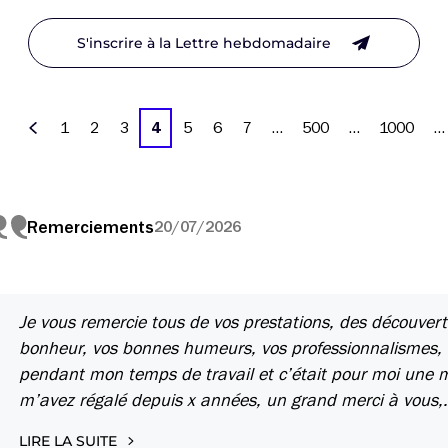
S'inscrire à la Lettre hebdomadaire
1
2
3
4
5
6
7
…
500
…
1000
…
Précédent
Remerciements
20/07/2026
Je vous remercie tous de vos prestations, des découve
bonheur, vos bonnes humeurs, vos professionnalismes, t
pendant mon temps de travail et c’était pour moi une m
m’avez régalé depuis x années, un grand merci à vous,
LIRE LA SUITE